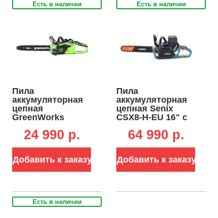
Есть в наличии
Есть в наличии
Пила
Пила
аккумуляторная
аккумуляторная
цепная
цепная Senix
GreenWorks
CSX8-H-EU 16" с
GD40CS18 16" с
АКБ 10 А/ч и ЗУ
24 990 p.
64 990 p.
АКБ 5 А/ч и ЗУ
(PRC, BL 84В, 5
(PRC, BL 40В,
кВт, 0.325"-1.3-
3/8"-1.1-56E, 3.8
65E, кг)
Добавить к заказу
Добавить к заказу
кг)
Есть в наличии