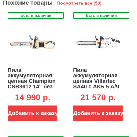
Похожие товары
Посмотреть все (53)
Есть в наличии
Есть в наличии
Пила
Пила
аккумуляторная
аккумуляторная
цепная Champion
цепная Villartec
CSB3612 14" без
SA40 с АКБ 5 А/ч
АКБ и ЗУ (PRC, BL
и ЗУ (PRC, Li-Ion,
14 990 p.
21 570 p.
36В, , 3.9 кг)
40В, шина 16" / 40
см, 3/8", 1.1 мм,
52E, 2.3 кг.)
Добавить к заказу
Добавить к заказу