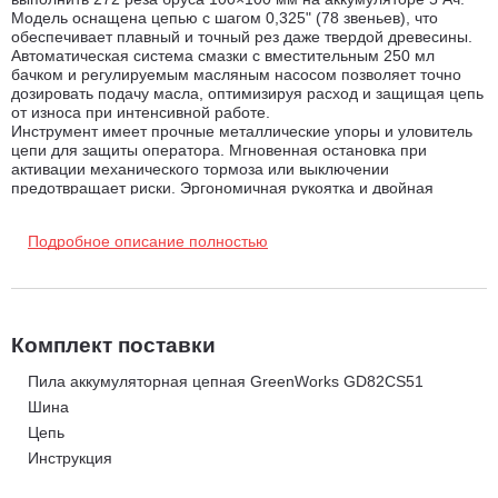
Модель оснащена цепью с шагом 0,325" (78 звеньев), что
обеспечивает плавный и точный рез даже твердой древесины.
Автоматическая система смазки с вместительным 250 мл
бачком и регулируемым масляным насосом позволяет точно
дозировать подачу масла, оптимизируя расход и защищая цепь
от износа при интенсивной работе.
Инструмент имеет прочные металлические упоры и уловитель
цепи для защиты оператора. Мгновенная остановка при
активации механического тормоза или выключении
предотвращает риски. Эргономичная рукоятка и двойная
система блокировки (курковый выключатель + общий
выключатель) исключают случайный пуск.
Подробное описание полностью
Пила запускается одним нажатием кнопки – никаких рывков
шнура или сложного старта. Благодаря электродвигателю она
работает тихо, без раздражающего шума, и при этом не
производит вредных выбросов, делая уход за газоном
экологичным и комфортным. Идеальный выбор для тех, кто
ценит удобство, чистоту и заботу об окружающей среде.
Комплект поставки
Особенности и преимущества GreenWorks GD82CS51:
Пила аккумуляторная цепная GreenWorks GD82CS51
Шина
Инструмент обладает компактным размером и небольшим
Цепь
для своего класса весом — 6,18 кг без АКБ.
Инструкция
Крутящий момент 4 Н/м, Скорость вращения цепи 25 м/с;
Система автоматической смазки с возможностью регулировки