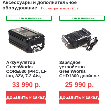
Аксессуары и дополнительное
оборудование
Посмотреть все (20 )
Есть в наличии
Есть в наличии
Аккумулятор
Зарядное
GreenWorks
устройство
CORE530 (PRC, Li-
GreenWorks
ion, 82V, 7.2 А/ч,
CHD1300 двойное
пластинчатые
ультрабыстрой
33 990 p.
25 990 p.
элементы)
зарядки для
аккумуляторов
82В (2 х 8А)
Добавить к заказу
Добавить к заказу