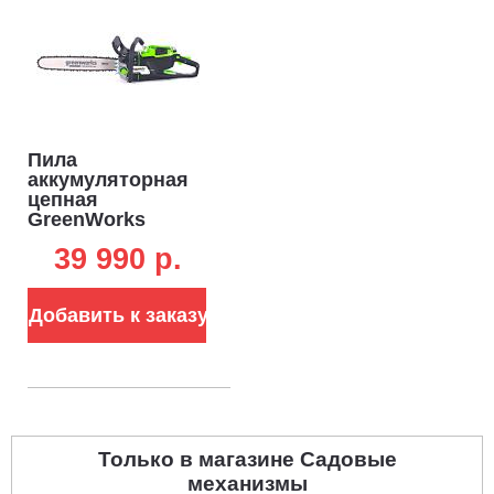
Пила
аккумуляторная
цепная
GreenWorks
OCS600 18" без
39 990 p.
АКБ и ЗУ (PRC, BL
82В, 3.6 кВт,
3/8"-1.3-68E, 4.45
Добавить к заказу
кг)
Только в магазине Садовые
механизмы