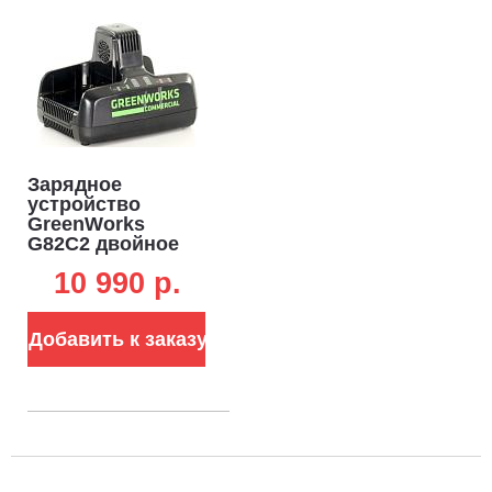
Зарядное
устройство
GreenWorks
G82C2 двойное
быстрой зарядки
10 990 p.
для
аккумуляторов
82В (2 х 4А)
Добавить к заказу