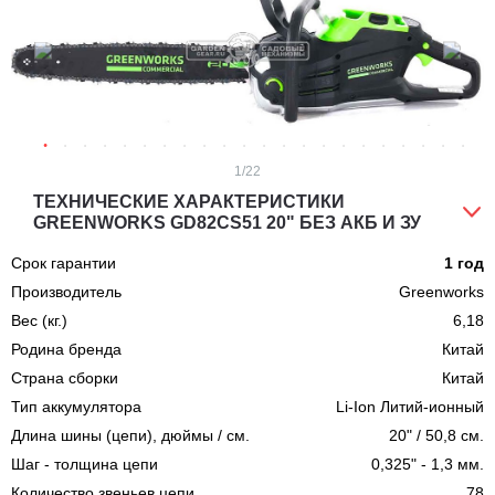
1
/22
ТЕХНИЧЕСКИЕ ХАРАКТЕРИСТИКИ
GREENWORKS GD82CS51 20" БЕЗ АКБ И ЗУ
Срок гарантии
1 год
Производитель
Greenworks
Вес (кг.)
6,18
Родина бренда
Китай
Страна сборки
Китай
Тип аккумулятора
Li-Ion Литий-ионный
Длина шины (цепи), дюймы / см.
20" / 50,8 см.
Шаг - толщина цепи
0,325" - 1,3 мм.
Количество звеньев цепи
78