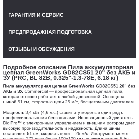
ГАРАНТИЯ И СЕРВИС
ПРЕДПРОДАЖНАЯ ПОДГОТОВКА
ОТЗЫВЫ И ОБСУЖДЕНИЯ
Подробное описание Пила аккумуляторная
цепная GreenWorks GD82CS51 20" без АКБ и
ЗУ (PRC, BL 82В, 0.325"-1.3-78E, 6.18 кг)
Пила аккумуляторная цепная GreenWorks GD82CS51 20" без
АКБ и ЗУ.
Commercial — профессиональная цепная пила,
которая отлично работает с любой древесиной. Оснащена
шиной 51 см, скоростью цепи 25 м/с, бесщеточным двигателем.
Мощность 3,4 кВт (4,6 л.с.) ставит эту модель в один ряд с
профессиональными бензопилами. Инновационный двигатель
DigiPro™ с электронным управлением и внешним ротором дает
высокую производительность и надежность. Длина шины
составляет 51 см, скорость цепи— 25 м/c. Инструмент может
выполнить 272 реза бруса 100×100 мм на аккумуляторе 5 Ач.