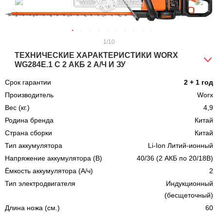
1
/10
ТЕХНИЧЕСКИЕ ХАРАКТЕРИСТИКИ WORX
WG284E.1 С 2 АКБ 2 А/Ч И ЗУ
Срок гарантии
2 + 1 год
Производитель
Worx
Вес (кг.)
4,9
Родина бренда
Китай
Страна сборки
Китай
Тип аккумулятора
Li-Ion Литий-ионный
Напряжение аккумулятора (В)
40/36 (2 АКБ по 20/18В)
Ёмкость аккумулятора (А/ч)
2
Тип электродвигателя
Индукционный
(бесщеточный)
Длина ножа (cм.)
60