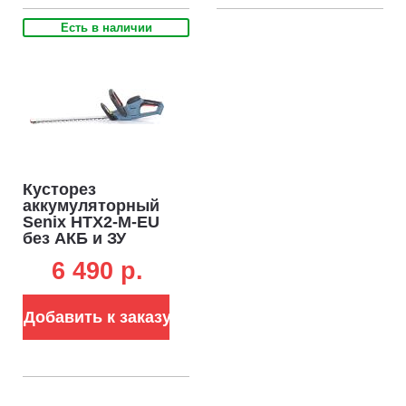
Есть в наличии
Кусторез
аккумуляторный
Senix HTX2-M-EU
без АКБ и ЗУ
(PRC, 20В, 45 см,
6 490 p.
20 мм, 2.4 кг)
Добавить к заказу