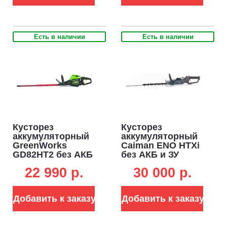
5.4 кг)
Есть в наличии
Есть в наличии
Кусторез
Кусторез
аккумуляторный
аккумуляторный
GreenWorks
Caiman ENO HTXi
GD82HT2 без АКБ
без АКБ и ЗУ
и ЗУ (PRC, BL 82В,
(RUS, BL 60В,
22 990 p.
30 000 p.
61 см, ветки до 30
Maxi Connect, 64
мм, 3.6 кг)
см, шаг 38 мм,
поворотная
Добавить к заказу
Добавить к заказу
рукоятка, 4,4 кг.)