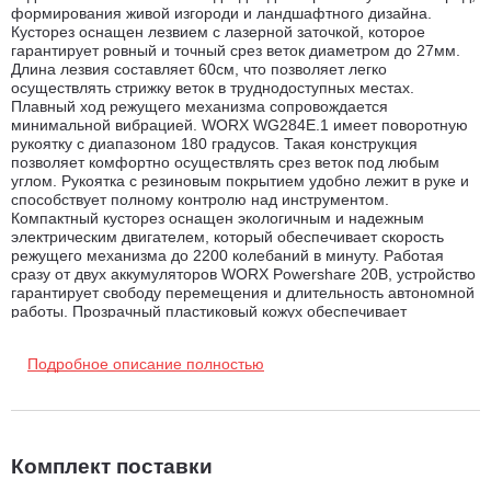
формирования живой изгороди и ландшафтного дизайна.
Кусторез оснащен лезвием с лазерной заточкой, которое
гарантирует ровный и точный срез веток диаметром до 27мм.
Длина лезвия составляет 60см, что позволяет легко
осуществлять стрижку веток в труднодоступных местах.
Плавный ход режущего механизма сопровождается
минимальной вибрацией. WORX WG284E.1 имеет поворотную
рукоятку с диапазоном 180 градусов. Такая конструкция
позволяет комфортно осуществлять срез веток под любым
углом. Рукоятка с резиновым покрытием удобно лежит в руке и
способствует полному контролю над инструментом.
Компактный кусторез оснащен экологичным и надежным
электрическим двигателем, который обеспечивает скорость
режущего механизма до 2200 колебаний в минуту. Работая
сразу от двух аккумуляторов WORX Powershare 20В, устройство
гарантирует свободу перемещения и длительность автономной
работы. Прозрачный пластиковый кожух обеспечивает
безопасность оператора и не препятствует обзору рабочей
зоны.
Подробное описание полностью
Комплект поставки