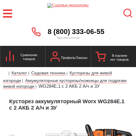
8 (800) 333-06-55
Круглосуточно
Сравнение
В корзине
Профиль/Заказы
товаров
нет товаров
Каталог
Садовая техника
Кусторезы для живой
|
|
|
изгороди
Аккумуляторные кусторезы/ножницы для подрезки
|
WG284E.1 с 2 АКБ 2 А/ч и ЗУ
живой изгороди
|
Кусторез аккумуляторный Worx WG284E.1
с 2 АКБ 2 А/ч и ЗУ