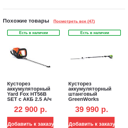
Похожие товары
Посмотреть все (47)
Есть в наличии
Есть в наличии
Кусторез
Кусторез
аккумуляторный
аккумуляторный
Yard Fox HT56B
штанговый
SET с АКБ 2.5 А/ч
GreenWorks
и ЗУ (PRC, 40В, 56
PH662T без АКБ и
22 900 p.
39 990 p.
см, ветки до 20
ЗУ (PRC, BL 82В,
мм, 3.0 кг)
51 см, ветки до 30
мм, телескопич.
Добавить к заказу
Добавить к заказу
штанга 2.5-3.25 м,