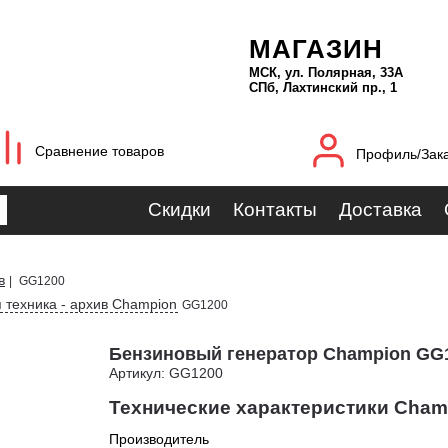
МАГАЗИН
МСК, ул. Полярная, 33А
СПб, Лахтинский пр., 1
Сравнение товаров
Профиль/Зак
Скидки
Контакты
Доставка
в
|
GG1200
 техника - архив Champion
GG1200
Бензиновый генератор Champion GG1
Артикул: GG1200
Технические характеристики Cham
Производитель