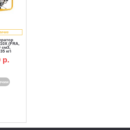
личие
ератор
010X (FRA,
 см3,
 35 кг)
 p.
ичии