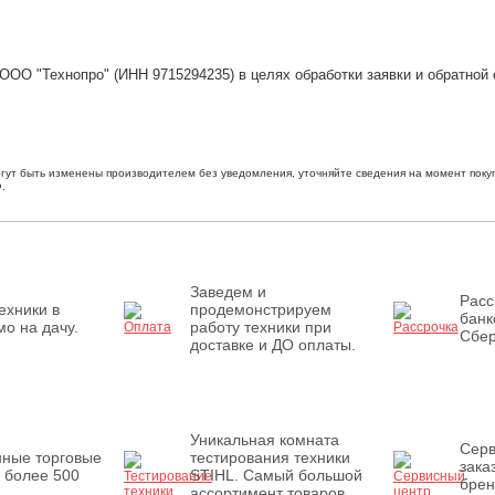
ООО "Технопро" (ИНН 9715294235) в целях обработки заявки и обратной 
огут быть изменены производителем без уведомления, уточняйте сведения на момент покуп
.
Заведем и
Расс
ехники в
продемонстрируем
банк
о на дачу.
работу техники при
Сбер
доставке и ДО оплаты.
Уникальная комната
Серв
нные торговые
тестирования техники
зака
 более 500
STIHL. Самый большой
брен
ассортимент товаров