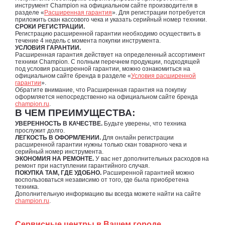
инструмент Champion на официальном сайте производителя в
разделе «
Расширенная гарантия
». Для регистрации потребуется
приложить скан кассового чека и указать серийный номер техники.
СРОКИ РЕГИСТРАЦИИ.
Регистрацию расширенной гарантии необходимо осуществить в
течение 4 недель с момента покупки инструмента.
УСЛОВИЯ ГАРАНТИИ.
Расширенная гарантия действует на определенный ассортимент
техники Champion. С полным перечнем продукции, подходящей
под условия расширенной гарантии, можно ознакомиться на
официальном сайте бренда в разделе «
Условия расширенной
гарантии
».
Обратите внимание, что Расширенная гарантия на покупку
оформляется непосредственно на официальном сайте бренда
champion.ru
.
В ЧЕМ ПРЕИМУЩЕСТВА:
УВЕРЕННОСТЬ В КАЧЕСТВЕ.
Будьте уверены, что техника
прослужит долго.
ЛЕГКОСТЬ В ОФОРМЛЕНИИ.
Для онлайн регистрации
расширенной гарантии нужны только скан товарного чека и
серийный номер инструмента.
ЭКОНОМИЯ НА РЕМОНТЕ.
У вас нет дополнительных расходов на
ремонт при наступлении гарантийного случая.
ПОКУПКА ТАМ, ГДЕ УДОБНО.
Расширенной гарантией можно
воспользоваться независимо от того, где была приобретена
техника.
Дополнительную информацию вы всегда можете найти на сайте
champion.ru
.
Сервисные центры в Вашем городе