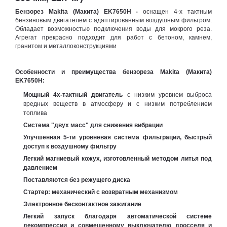
Бензорез Makita (Макита) EK7650H -
оснащен 4-х тактным
бензиновым двигателем с адаптированным воздушным фильтром.
Обладает возможностью подключения воды для мокрого реза.
Агрегат прекрасно подходит для работ с бетоном, камнем,
гранитом и металлоконструкциями
Особенности и преимущества
бензореза Makita (Макита)
EK7650H:
Мощный 4х-тактный двигатель
с низким уровнем выброса
вредных веществ в атмосферу и с низким потреблением
топлива
Система "двух масс" для снижения вибрации
Улучшенная 5-ти уровневая система фильтрации, быстрый
доступ к воздушному фильтру
Легкий магниевый кожух, изготовленный методом литья под
давлением
Поставляются без режущего диска
Стартер: механический с возвратным механизмом
Электронное бесконтактное зажигание
Легкий запуск благодаря автоматической системе
декомпрессии и совмещенному выключателю дросселя и