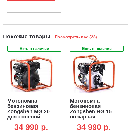
Похожие товары
Посмотреть все (28)
Есть в наличии
Есть в наличии
Мотопомпа
Мотопомпа
бензиновая
бензиновая
Zongshen MG 20
Zongshen HG 15
для соленой
пожарная
воды и
высоконапорная
34 990 p.
34 990 p.
агрессивных
(PRC, Zongshen