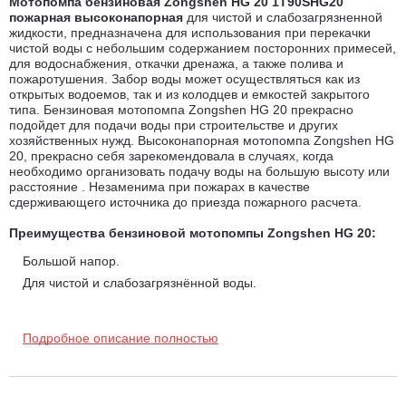
Мотопомпа бензиновая Zongshen HG 20 1T90SHG20
пожарная высоконапорная
для чистой и слабозагрязненной
жидкости, предназначена для использования при перекачки
чистой воды с небольшим содержанием посторонних примесей,
для водоснабжения, откачки дренажа, а также полива и
пожаротушения. Забор воды может осуществляться как из
открытых водоемов, так и из колодцев и емкостей закрытого
типа. Бензиновая мотопомпа Zongshen HG 20 прекрасно
подойдет для подачи воды при строительстве и других
хозяйственных нужд. Высоконапорная мотопомпа Zongshen HG
20, прекрасно себя зарекомендовала в случаях, когда
необходимо организовать подачу воды на большую высоту или
расстояние . Незаменима при пожарах в качестве
сдерживающего источника до приезда пожарного расчета.
Преимущества бензиновой мотопомпы Zongshen HG 20:
Большой напор.
Для чистой и слабозагрязнённой воды.
Производительность 30000 л/час.
4-х тактный двигатель.
Подробное описание полностью
Датчик уровня масла.
Надёжный, проверенный временем двигатель.
В комплект поставки входят фильтры грубой очистки, хомуты