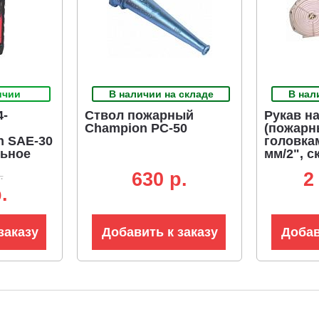
ичии
В наличии на складе
В нал
4-
Ствол пожарный
Рукав н
Champion РС-50
(пожарн
n SAE-30
головкам
льное
мм/2", с
.
630 p.
2
.
заказу
Добавить к заказу
Добав