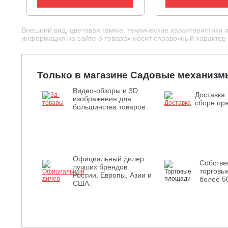
Внешний вид, цветовая гамма, технические характеристики 
информация на сайте о товарах носит справочный характер и
Только в магазине Садовые механизм
Видео-обзоры и 3D
Доставка 
изображения для
сборе пря
большинства товаров.
Официальный дилер
Собств
лучших брендов
торговы
России, Европы, Азии и
более 5
США.