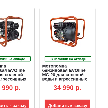
ичии на складе
В наличии на складе
мпа
Мотопомпа
вая EVOline
бензиновая EVOline
ля соленой
MG 20 для соленой
агрессивных
воды и агрессивных
ей (PRC,
жидкостей (PRC,
 990 p.
34 990 p.
n GB225, 224
Zongshen GB200, 196
1000 л/мин., 25
куб.см., 600 л/мин., 30
 кг.)
м., 2", 24 кг.)
ить к заказу
Добавить к заказу