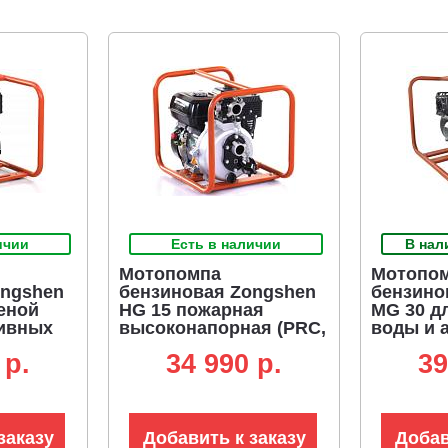
ичии
Есть в наличии
В нал
Мотопомпа
Мотопо
ongshen
бензиновая Zongshen
бензино
еной
HG 15 пожарная
MG 30 д
сивных
высоконапорная (PRC,
воды и 
C,
Zongshen GB200, 196
жидкост
 p.
34 990 p.
39
0, 196
куб.см., 300 л/мин., 80
Zongshe
мин., 30
м., 1,5", 38 кг.)
куб.см., 
м., 3", 26
заказу
Добавить к заказу
Добав