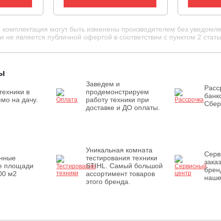
и комплектация могут быть изменены производителем без уведомле
 не является публичной офертой в соответствии с пунктом 2 стать
ы
Заведем и
Расс
техники в
продемонстрируем
банк
мо на дачу.
работу техники при
Сбер
доставке и ДО оплаты.
Уникальная комната
Серв
енные
тестирования техники
зака
е площади
STIHL. Самый большой
брен
00 м2
ассортимент товаров
наше
этого бренда.