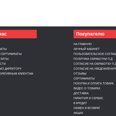
нас
Покупателю
С
НА ГЛАВНУЮ
АКТЫ
ЛИЧНЫЙ КАБИНЕТ
 СЕРТИФИКАТЫ
ПОЛЬЗОВАТЕЛЬСКОЕ СОГЛА
ИЗИТЫ
ПОЛИТИКА ОБРАБОТКИ П.Д
СТИ
СОГЛАСИЕ НА ОБРАБОТКУ П.
МО ДИРЕКТОРУ
СОГЛАСИЕ НА УВЕДОМЛЕНИЯ
ОРАТИВНЫМ КЛИЕНТАМ
ОТЗЫВЫ
СЕРТИФИКАТЫ
ПОКУПКА И ОПЛАТА ТОВАРА
ВИДЕО О ТОВАРАХ
ДОСТАВКА
ГАРАНТИЯ И СЕРВИС
В КРЕДИТ
ОБМЕН И ВОЗВРАТ
АКЦИИ