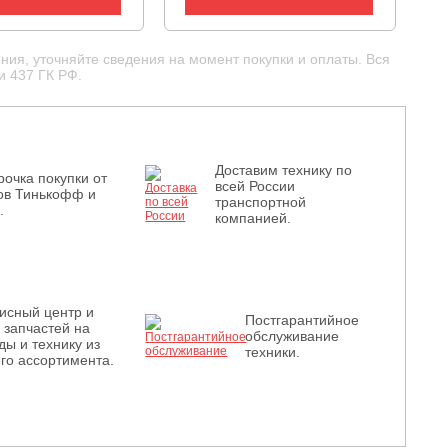
ния, уточняйте сведения на момент покупки и оплаты. Вся
и 437 ГК РФ.
Доставим технику по
рочка покупки от
всей России
ов Тинькофф и
транспортной
.
компанией.
исный центр и
Постгарантийное
з запчастей на
обслуживание
ды и технику из
техники.
го ассортимента.