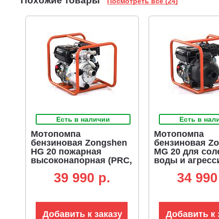
Похожие товары
Посмотреть все (24)
Есть в наличии
Есть в нал
Мотопомпа
Мотопомпа
бензиновая Zongshen
бензиновая Z
HG 20 пожарная
MG 20 для сол
высоконапорная (PRC,
воды и агрес
Zongshen GB200, 196
жидкостей (PR
39 990 p.
34 990
куб.см., 500 л/мин., 55
Zongshen GB20
м., 2", 27 кг.)
куб.см., 600 л/
м., 2", 25 кг.)
Добавить к заказу
Добавить к 