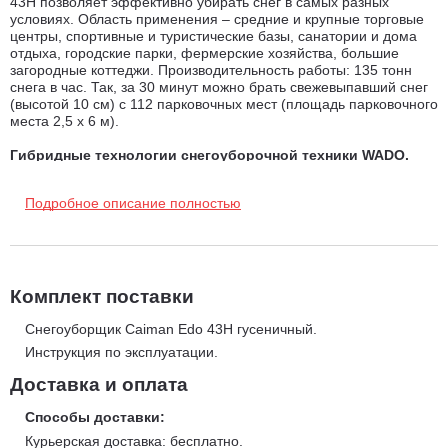
43H позволяет эффективно убирать снег в самых разных
условиях. Область применения – средние и крупные торговые
центры, спортивные и туристические базы, санатории и дома
отдыха, городские парки, фермерские хозяйства, большие
загородные коттеджи. Производительность работы: 135 тонн
снега в час. Так, за 30 минут можно брать свежевыпавший снег
(высотой 10 см) с 112 парковочных мест (площадь парковочного
места 2,5 х 6 м).
Гибридные технологии снегоуборочной техники WADO.
Главная особенность данных моделей заключается в
использовании различных двигателей, наилучшим образом
Подробное описание полностью
оптимизирующих рабочие характеристики: двигатель
внутреннего сгорания, который приводит в движение
шнекороторный механизм снегозаборника и генератор,
питающий два электродвигателя, каждый из которых приводит в
движение одну гусеницу. Находясь под управлением бортового
компьютера, эти двигатели работают независимо. Таким
Комплект поставки
образом, скорость поступательного движения адаптируется к
рабочей нагрузке в данный момент, снижаясь при увеличении
Снегоуборщик Caiman Edo 43H гусеничный.
нагрузки, причем независимо от скорости вращения
Инструкция по эксплуатации.
шнекороторного механизма. Два независимых
электродвигателя, приводящие в движение гусеницы,
Доставка и оплата
обеспечивают безупречную управляемость снегоуборочных
машин.
Способы доставки:
Курьерская доставка: бесплатно.
Рабочие характеристики: