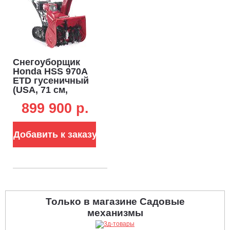
поверхности. Плавная бесступенчатая регулировка
производится оператором с панели управления. Панель
управления всегда находится в неподвижном положении.
Снегоуборщик
Honda HSS 970A
ETD гусеничный
(USA, 71 см,
Honda, 270 см3,
899 900 p.
аккумулятор 12В,
гидростатическая
трансмиссия, LED
Добавить к заказу
фара, 125 кг)
Только в магазине Садовые
механизмы