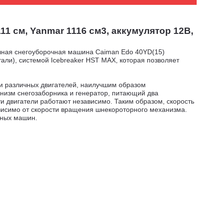
1 см, Yanmar 1116 см3, аккумулятор 12В,
чная снегоуборочная машина Caiman Edo 40YD(15)
ли), системой Icebreaker HST MAX, которая позволяет
и различных двигателей, наилучшим образом
низм снегозаборника и генератор, питающий два
ти двигатели работают независимо. Таким образом, скорость
ависимо от скорости вращения шнекороторного механизма.
чных машин.