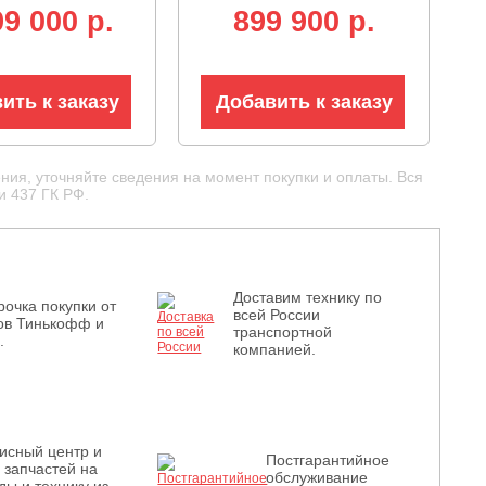
ar, 1331
аккумулятор 12В,
99 000 p.
899 900 p.
 аккумулятор
гидростатическая
дростатическая
трансмиссия, LED
ссия, фара,
фара, 125 кг)
ить к заказу
Добавить к заказу
ния, уточняйте сведения на момент покупки и оплаты. Вся
и 437 ГК РФ.
Доставим технику по
рочка покупки от
всей России
ов Тинькофф и
транспортной
.
компанией.
исный центр и
Постгарантийное
з запчастей на
обслуживание