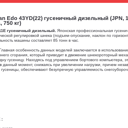
 Edo 43YD(22) гусеничный дизельный (JPN, 11
 750 кг)
211E гусеничный дизельный
.
Японская профессиональная гусени
ской регулировкой шнека (подъем-опускание, наклон по горизонта
ьность машины составляет 85 тонн в час.
Главная особенность данных моделей заключается в использовани
ннего сгорания, который приводит в движение шнекороторный меха
одну гусеницу. Находясь под управлением бортового компьютера, э
 в данный момент, снижаясь при увеличении нагрузки, причем нез
е гусеницы, обеспечивают безупречную управляемость снегоуборо
 :