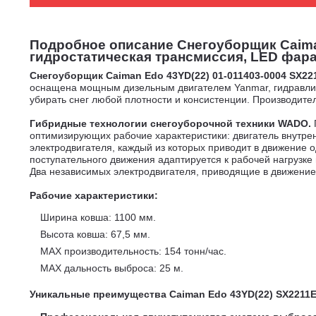
Подробное описание Снегоуборщик Caiman
гидростатическая трансмиссия, LED фара,
Снегоуборщик Caiman Edo 43YD(22) 01-011403-0004 SX2
оснащена мощным дизельным двигателем Yanmar, гидравличе
убирать снег любой плотности и консистенции. Производител
Гибридные технологии снегоуборочной техники WADO.
оптимизирующих рабочие характеристики: двигатель внутре
электродвигателя, каждый из которых приводит в движение 
поступательного движения адаптируется к рабочей нагрузке
Два независимых электродвигателя, приводящие в движени
Рабочие характеристики:
Ширина ковша: 1100 мм.
Высота ковша: 67,5 мм.
MAX производительность: 154 тонн/час.
MAX дальность выброса: 25 м.
Уникальные преимущества Caiman Edo
43YD(22) SX2211E