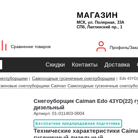
МАГАЗИН
МСК, ул. Полярная, 33А
СПб, Лахтинский пр., 1
Сравнение товаров
Профиль/Зак
Скидки
Контакты
Доставка
негоуборщики
Самоходные гусеничные снегоуборщики
|
|
Edo 43YD(
зиновые снегоуборщики Caiman
Самоходные гусеничные снегоуб
Снегоуборщик Caiman Edo 43YD(22) 
дизельный
Артикул: 01-011403-0004
Бесплатная предпродажная подготовка
Технические характеристики Caima
гусеничный дизельный