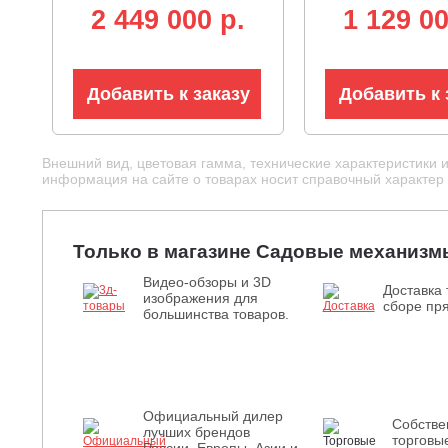
аккумулятор 12В,
аккумулятор 1
2 449 000 p.
1 129 00
гидростатическая
гидростатичес
трансмиссия, LED
трансмиссия, 
фара, 525 кг.)
фара, 195 кг)
Добавить к заказу
Добавить к 
Внешний вид, цветовая гамма, технические характеристики 
информация на сайте о товарах носит справочный характер и
Только в магазине Садовые механизм
Видео-обзоры и 3D
Доставка 
изображения для
сборе пря
большинства товаров.
Официальный дилер
Собств
лучших брендов
торговы