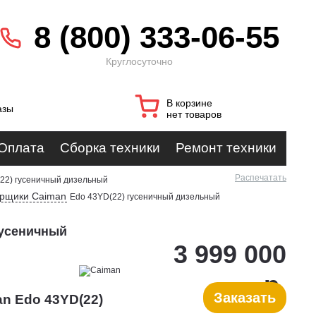
8 (800) 333-06-55
Круглосуточно
В корзине
азы
нет товаров
Оплата
Сборка техники
Ремонт техники
Распечатать
22) гусеничный дизельный
орщики Caiman
Edo 43YD(22) гусеничный дизельный
гусеничный
3 999 000
р.
Заказать
n Edo 43YD(22)