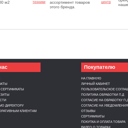
брен
00 м2
ассортимент товаров
наше
этого бренда.
нас
Покупателю
С
НА ГЛАВНУЮ
АКТЫ
ЛИЧНЫЙ КАБИНЕТ
 СЕРТИФИКАТЫ
ПОЛЬЗОВАТЕЛЬСКОЕ СОГЛА
ИЗИТЫ
ПОЛИТИКА ОБРАБОТКИ П.Д
СТИ
СОГЛАСИЕ НА ОБРАБОТКУ П.
МО ДИРЕКТОРУ
СОГЛАСИЕ НА УВЕДОМЛЕНИЯ
ОРАТИВНЫМ КЛИЕНТАМ
ОТЗЫВЫ
СЕРТИФИКАТЫ
ПОКУПКА И ОПЛАТА ТОВАРА
ВИДЕО О ТОВАРАХ