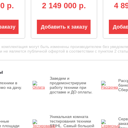
2В,
аккумулятор 12В,
см, Yanm
0 p.
2 149 000 p.
4 8
кая
гидростатическая
куб.см.,
LED
трансмиссия, LED
12В, ги
фара, 411 кг.)
трансми
930 кг)
заказу
Добавить к заказу
Добав
и комплектация могут быть изменены производителем без уведомле
 не является публичной офертой в соответствии с пунктом 2 стать
ы
Заведем и
Расс
техники в
продемонстрируем
банк
мо на дачу.
работу техники при
Сбер
доставке и ДО оплаты.
Уникальная комната
Серв
енные
тестирования техники
зака
е площади
STIHL. Самый большой