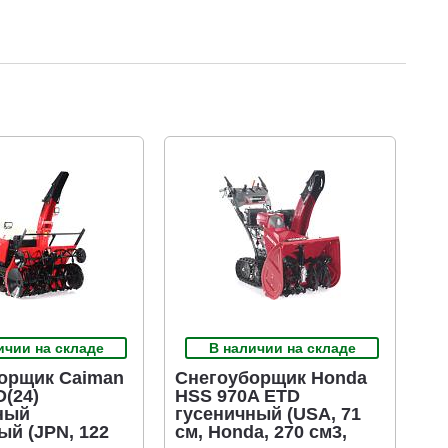
ичии на складе
В наличии на складе
орщик Caiman
Снегоуборщик Honda
D(24)
HSS 970A ETD
ный
гусеничный (USA, 71
ый (JPN, 122
см, Honda, 270 см3,