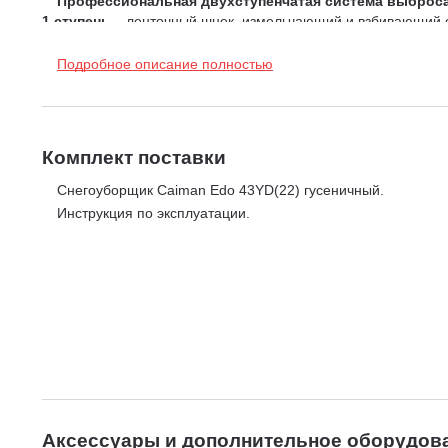
Профессиональная двухступенчатая система выброса
1 ступень
– ленточный шнек, измельчающий и взбивающий сн
2 ступень
– мощная крыльчатка с лопастями, усиленными м
метров.
Подробное описание полностью
Комплект поставки
Снегоуборщик Caiman Edo 43YD(22) гусеничный.
Инструкция по эксплуатации.
Аксессуары и дополнительное оборудов