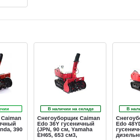
ичии
В наличии на складе
В нал
 Caiman
Снегоуборщик Caiman
Снегоуб
ичный
Edo 36Y гусеничный
Edo 48Y
onda, 390
(JPN, 90 см, Yamaha
гусенич
EH65, 653 см3,
дизельн