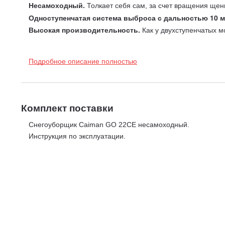
Не
самоходный.
Толкает себя сам, за счет вращения щен
Одноступенчатая система выброса
с дальностью 10 
Высокая производительность.
Как у двухступенчатых м
Не царапает плитку.
Убирает мокрый снег.
Подробное описание полностью
Простота в использовании.
Caiman GO 22CE удобный, пр
Удобный, простой в использовании и запускается пр
Малый вес.
Компактный и удобный, снегоуборочник обесп
он легкий и маневренный, благодаря чему идеально подхо
Комплект поставки
Снегоуборщик Caiman GO 22CE несамоходный.
Инструкция по эксплуатации.