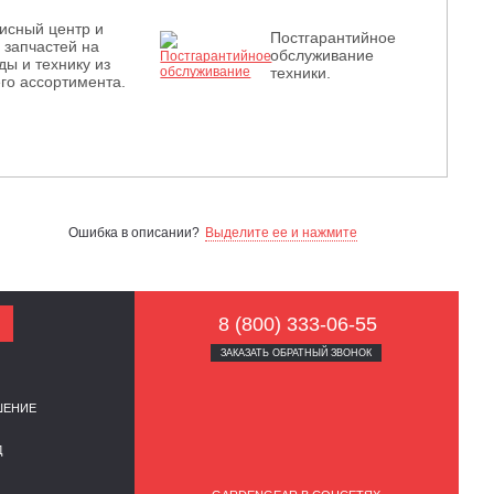
исный центр и
Постгарантийное
з запчастей на
обслуживание
ды и технику из
техники.
го ассортимента.
Ошибка в описании?
Выделите ее и нажмите
8 (800) 333-06-55
ЗАКАЗАТЬ ОБРАТНЫЙ ЗВОНОК
ШЕНИЕ
Д