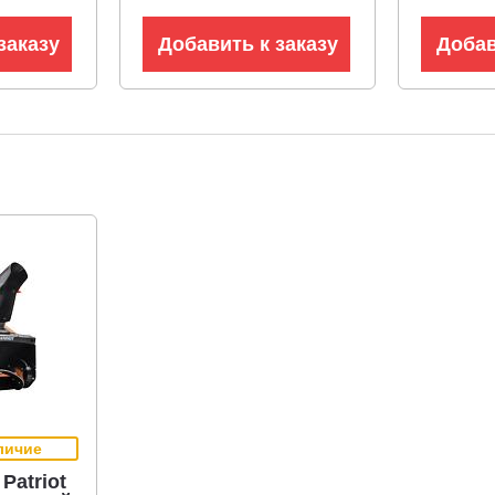
заказу
Добавить к заказу
Добав
личие
Patriot