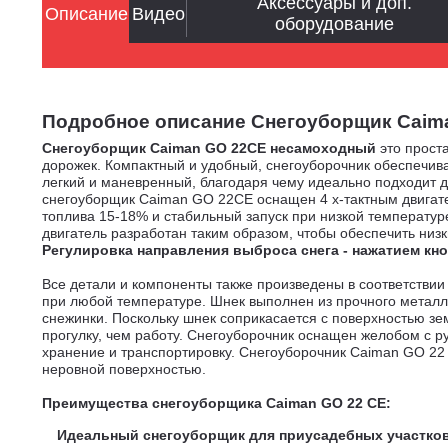
Аксессуары и доп.
Описание
Видео
оборудование
Подробное описание Снегоуборщик Caiman 
Снегоуборщик Caiman GO 22CE несамоходный
это прост
дорожек. Компактный и удобный, снегоуборочник обеспечив
легкий и маневренный, благодаря чему идеально подходит д
снегоуборщик Caiman GO 22CE оснащен 4 х-тактным двига
топлива 15-18% и стабильный запуск при низкой температур
двигатель разработан таким образом, чтобы обеспечить низ
Регулировка направления выброса снега - нажатием кн
Все детали и компоненты также произведены в соответствии
при любой температуре. Шнек выполнен из прочного металл
снежинки. Поскольку шнек соприкасается с поверхностью зе
прогулку, чем работу. Снегоуборочник оснащен желобом с р
хранение и транспортировку. Снегоуборочник Caiman GO 22 
неровной поверхностью.
Преимущества снегоуборщика Caiman GO 22 CE:
Идеальный снегоуборщик для приусадебных участков