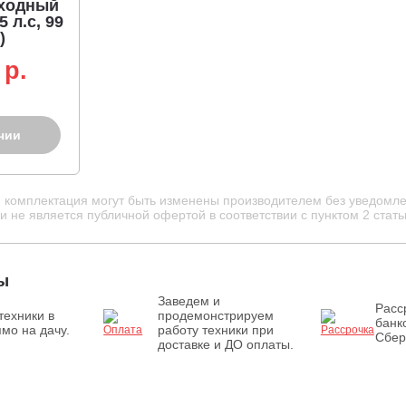
оходный
5 л.с, 99
)
 p.
чии
и комплектация могут быть изменены производителем без уведомле
 не является публичной офертой в соответствии с пунктом 2 стать
ы
Заведем и
Расс
техники в
продемонстрируем
банк
мо на дачу.
работу техники при
Сбер
доставке и ДО оплаты.