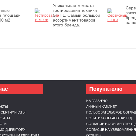
Уникальная комната
Серв
енные
тестирования техники
зака
е площади
STIHL. Самый большой
брен
00 м2
ассортимент товаров
наше
этого бренда.
нас
Покупателю
С
НА ГЛАВНУЮ
АКТЫ
ЛИЧНЫЙ КАБИНЕТ
 СЕРТИФИКАТЫ
ПОЛЬЗОВАТЕЛЬСКОЕ СОГЛА
ИЗИТЫ
ПОЛИТИКА ОБРАБОТКИ П.Д
СТИ
СОГЛАСИЕ НА ОБРАБОТКУ П.
МО ДИРЕКТОРУ
СОГЛАСИЕ НА УВЕДОМЛЕНИЯ
ОРАТИВНЫМ КЛИЕНТАМ
ОТЗЫВЫ