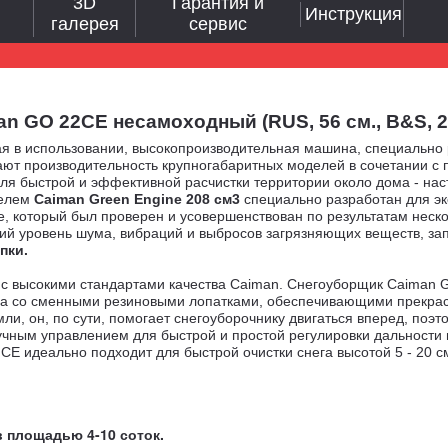
3D
Гарантия и
Инструкция
галерея
сервис
GO 22CE несамоходный (RUS, 56 см., B&S, 208 
ая в использовании, высокопроизводительная машина, специально
ают производительность крупногабаритных моделей в сочетании с 
ля быстрой и эффективной расчистки территории около дома - нас
телем
Caiman Green Engine 208 см3
специально разработан для э
е, который был проверен и усовершенствован по результатам неск
кий уровень шума, вибраций и выбросов загрязняющих веществ, зап
опки
.
 с высокими стандартами качества Caiman. Снегоуборщик Caiman 
а со сменными резиновыми лопатками, обеспечивающими прекрасн
мли, он, по сути, помогает снегоуборочнику двигаться вперед, по
учным управлением для быстрой и простой регулировки дальности 
CE идеально подходит для быстрой очистки снега высотой 5 - 20 с
 площадью 4-10 соток.