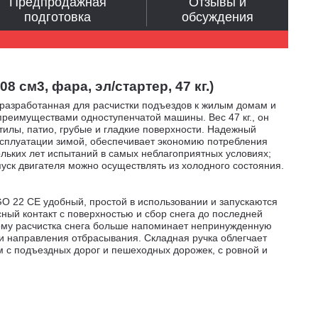
Предпродажная
Отзывы и
подготовка
обсуждения
см3, фара, эл/стартер, 47 кг.)
 разработанная для расчистки подъездов к жилым домам и
преимуществами одноступенчатой машины. Вес 47 кг., он
тилы, патио, грубые и гладкие поверхности. Надежный
ксплуатации зимой, обеспечивает экономию потребления
ольких лет испытаний в самых неблагоприятных условиях;
уск двигателя можно осуществлять из холодного состояния.
GO 22 CE удобный, простой в использовании и запускаются
ый контакт с поверхностью и сбор снега до последней
этому расчистка снега больше напоминает непринужденную
и направления отбрасывания. Складная ручка облегчает
м с подъездных дорог и пешеходных дорожек, с ровной и