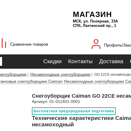
МАГАЗИН
МСК, ул. Полярная, 33А
СПб, Лахтинский пр., 1
Сравнение товаров
Профиль/Зак
Скидки
Контакты
Доставка
негоуборщики
Несамоходные снегоуборщики
|
|
GO 22CE несамоход
зиновые снегоуборщики Caiman
Несамоходные снегоуборщики Ca
Снегоуборщик Caiman GO 22CE неса
Артикул: 01-011401-0001
Бесплатная предпродажная подготовка
Технические характеристики Caim
несамоходный