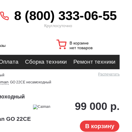
8 (800) 333-06-55
Круглосуточно
В корзине
азы
нет товаров
Оплата
Сборка техники
Ремонт техники
Распечатать
ный
iman
GO 22CE несамоходный
моходный
99 000 р.
an GO 22CE
В корзину