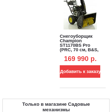
Подогрев рукояток.
Снегоуборщик оснащен рукоятками с
постоянным режимом обогрева. Это позволяет работать с
комфортом даже при самых сильных морозах.
Снегоуборщик
Champion
ST1170BS Pro
(PRC, 70 см, B&S,
420 см3, скорости
169 990 p.
6/2, эл/стартер
220В,
автоматический
Добавить к заказу
дифференциал,
фара, 121 кг)
Только в магазине Садовые
механизмы