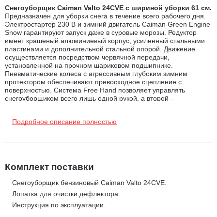
Снегоуборщик Caiman Valto 24CVE с шириной уборки 61 см.
Предназначен для уборки снега в течение всего рабочего дня.
Электростартер 230 В и зимний двигатель Caiman Green Engine
Snow гарантируют запуск даже в суровые морозы. Редуктор
имеет крашеный алюминиевый корпус, усиленный стальными
пластинами и дополнительной стальной опорой. Движение
осуществляется посредством червячной передачи,
установленной на прочном шариковом подшипнике.
Пневматические колеса с агрессивным глубоким зимним
протектором обеспечивают превосходное сцепление с
поверхностью. Система Free Hand позволяет управлять
снегоуборщиком всего лишь одной рукой, а второй –
регулировать направление и дальность выброса снега.
Подробное описание полностью
Преимущества снегоуборщика Caiman Valto 24 CVE:
Система The Right Balance - минимум нагрузки на
позвоночник при работе.
Отлично сбалансированная
эргономичная конструкция снегоуборщика создана таким
Комплект поставки
образом, что во время уборки снега воздействия на руки и
Снегоуборщик бензиновый Caiman Valto 24CVE.
позвоночник оператора сводятся к минимуму. Центр тяжести
Лопатка для очистки дефлектора.
снегоуборщика смещён в сторону ковша, что позволяет ему
Инструкция по эксплуатации.
во время работы не "выпрыгивать" из снега. Результат -