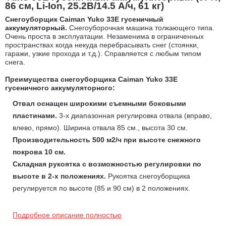
86 см, Li-Ion, 25.2В/14.5 А/ч, 61 кг)
Снегоуборщик Caiman Yuko 33E гусеничный
аккумуляторный.
Снегоуборочная машина толкающего типа.
Очень проста в эксплуатации. Незаменима в ограниченных
пространствах когда некуда перебрасывать снег (стоянки,
гаражи, узкие прохода и т.д.). Справляется с любым типом
снега.
Преимущества с
негоуборщика Caiman Yuko 33E
гусеничного
аккумуляторного:
Отвал оснащен широкими съемными боковыми
пластинами.
3-х диапазонная регулировка отвала (вправо,
влево, прямо). Ширина отвала 85 см., высота 30 см.
Производительность 500 м2/ч при высоте снежного
покрова 10 см.
Складная рукоятка с возможностью регулировки по
высоте в 2-х положениях.
Рукоятка снегоуборщика
регулируется по высоте (85 и 90 см) в 2 положениях.
Скорость передвижения регулируется курком на правой
рукоятке.
Подробное описание полностью
Простота в эксплуатации
:
1. Поверните ключ в рабочее