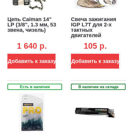
Цепь Caiman 14"
Свеча зажигания
LP (3/8", 1.3 мм, 53
IGP L7T для 2-х
звена, чизель)
тактных
двигателей
(М14х1.25, длина
1 640 p.
105 p.
резьбы 9.5 мм,
аналог
BPMR7A/HQT-
Добавить к заказу
Добавить к заказу
1/P17Y/RCJ7Y/WSR6F)
Есть в наличии
В наличии на складе