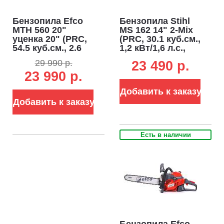
Бензопила Efco
Бензопила Stihl
MTH 560 20"
MS 162 14" 2-Mix
уценка 20" (PRC,
(PRC, 30.1 куб.см.,
54.5 куб.см., 2.6
1,2 кВт/1,6 л.с.,
кВт/3.5 л.с.,
3/8", 1.1 мм, 50E,
29 990 р.
23 490 p.
Oregon 0.325-1.5-
4.5 кг)
23 990 р.
78E, EasyOn, 5.1
кг)
Добавить к заказу
Добавить к заказу
Есть в наличии
Бензопила Efco