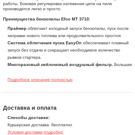
работы. Боковая регулировка натяжения цепи на пиле
производится легко и просто.
Преимущества бензопилы Efco MT 3710:
Праймер
облегчает холодный запуск бензопилы, пуск после
заправки нового топлива или продолжительного простоя.
Система облегчения пуска EasyOn
обеспечивает плавный
запуск без отдачи и сокращает необходимое количество
рывков стартера.
Многоразовый нейлоновый воздушный фильтр.
Большая
фильтрующая поверхность значительно улучшает подачу
воздуха в карбюратор и позволяет увеличивать интервал
Подробное описание полностью
между чистками фильтра.
Алюминиевый автоматический/регулируемый масляный
насос.
На заводе установлен уровень подачи масла, но вы
Доставка и оплата
можете его изменить при помощи регулировочного винта в
зависимости от условий работы. Насос не расходует масло
Способы доставки:
на холостом ходу.
Курьерская доставка: бесплатно.
Боковой натяжитель цепи позволяет легко и быстро
Условия доставки подробно