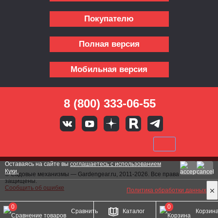
Покупателю
Полная версия
Мобильная версия
8 (800) 333-06-55
Оставаясь на сайте вы
соглашаетесь с использованием
Куки.
© Садовые механизмы — Gardengear.ru, 2011-2026. Все права
защищены.
Сообщить об ошибке
Политика обработки данных
0
0
Сравнить
Каталог
Корзин