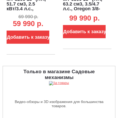
51.7 см3, 2.5
63.2 см3, 3.5/4.7
кВт/3.4 л.с.,
л.с., Oregon 3/8-
Oregon 0.325-1.5-
1.5-68E,
69 990 р.
99 990 p.
72E,
декомпрессор, 5.8
59 990 р.
декомпрессор, 5.4
кг)
кг)
Добавить к заказу
Добавить к заказу
Только в магазине Садовые
механизмы
Видео-обзоры и 3D изображения для большинства
товаров.