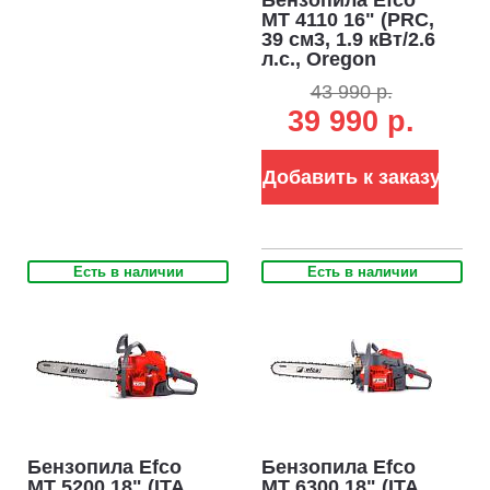
MT 4110 16" (PRC,
39 см3, 1.9 кВт/2.6
л.с., Oregon
0.325"-1.3-66E,
43 990 р.
EasyOn, 4.4 кг)
39 990 р.
Добавить к заказу
Есть в наличии
Есть в наличии
Бензопила Efco
Бензопила Efco
MT 5200 18" (ITA,
MT 6300 18" (ITA,