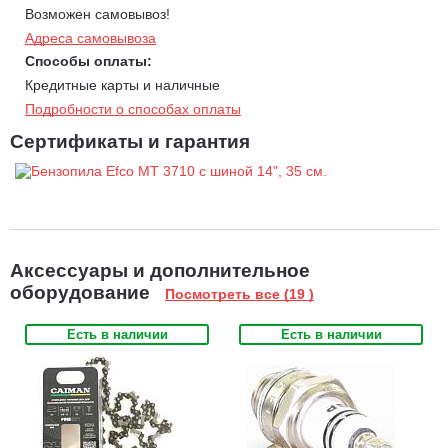
отрегулировать натяжение цепи.
Возможен самовывоз!
Лето-Зима.
Специальный переключатель позволяет менять
Адреса самовывоза
режим работы с летнего на зимний, обеспечивая подачу
Способы оплаты:
теплого воздуха к карбюратору, чтобы внутри него не
Кредитные карты и наличные
образовался лед.
Подробности о способах оплаты
Легкий доступ к фильтру и свече, без дополнительного
Сертификаты и гарантия
инструмента
упрощает операции по обслуживанию.
Компания Emak (Италия) выпускает идентичные изделия
под разными брендами Oleo-Mac и Efco отличающиеся
только цветовой гаммой. Полным аналогом Efco MT 3710
является бензопила
Oleo-Mac GS 371.
Аксессуары и дополнительное
оборудование
Посмотреть все (19 )
Есть в наличии
Есть в наличии