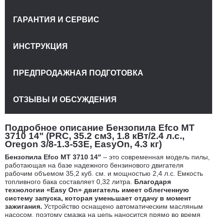
ГАРАНТИЯ И СЕРВИС
ИНСТРУКЦИЯ
ПРЕДПРОДАЖНАЯ ПОДГОТОВКА
ОТЗЫВЫ И ОБСУЖДЕНИЯ
Подробное описание Бензопила Efco MT
3710 14" (PRC, 35.2 см3, 1.8 кВт/2.4 л.с.,
Oregon 3/8-1.3-53E, EasyOn, 4.3 кг)
Бензопила Efco MT 3710 14"
– это современная модель пилы,
работающая на базе надежного бензинового двигателя
рабочим объемом 35,2 куб. см. и мощностью 2,4 л.с. Емкость
топливного бака составляет 0,32 литра.
Благодаря
технологии «Easy On» двигатель имеет облегченную
систему запуска, которая уменьшает отдачу в момент
зажигания.
Устройство оснащено автоматическим масляным
насосом, поэтому смазка на цепь наносится прямо во время