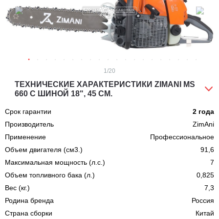
1
/20
ТЕХНИЧЕСКИЕ ХАРАКТЕРИСТИКИ ZIMANI MS
660 С ШИНОЙ 18", 45 СМ.
Срок гарантии
2 года
Производитель
ZimAni
Применение
Профессиональное
Объем двигателя (см3.)
91,6
Максимальная мощность (л.с.)
7
Объем топливного бака (л.)
0,825
Вес (кг.)
7,3
Родина бренда
Россия
Страна сборки
Китай