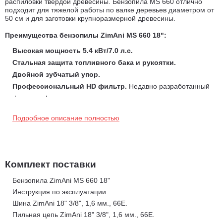
распиловки твердой древесины. Бензопила MS 660 отлично
подходит для тяжелой работы по валке деревьев диаметром от
50 см и для заготовки крупноразмерной древесины.
Преимущества бензопилы ZimAni MS 660 18":
Высокая мощность 5.4 кВт/7.0 л.с.
Стальная защита топливного бака и рукоятки.
Двойной зубчатый упор.
Профессиональный HD фильтр.
Недавно разработанный
фильтр с фильтрующим элементом из полиэтилена имеет на
70 % более мелкие поры, чем у фильтров из нетканых
Подробное описание полностью
материалов и полиамида, что позволяет ему эффективно
отфильтровывать даже самую мелкую пыль. Кроме этого, он
обладает хорошей масло- и водоотталкивающей
способностью и благодаря этому очень легко очищается.
Комплект поставки
Замена патрона фильтра с PET может осуществляться без
Бензопила ZimAni MS 660 18"
помощи специального инструмента.
Инструкция по эксплуатации.
Антивибрационная система ZimAni AVS.
Компания ZimAni
Шина ZimAni 18" 3/8", 1,6 мм., 66E.
разработала высокоэффективную антивибрационную
Пильная цепь ZimAni 18" 3/8", 1,6 мм., 66E.
систему. У бензопилы MS 660 вибрация двигателя