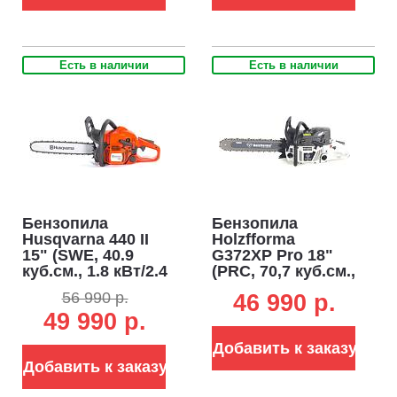
Есть в наличии
Есть в наличии
Бензопила
Бензопила
Husqvarna 440 II
Holzfforma
15" (SWE, 40.9
G372XP Pro 18"
куб.см., 1.8 кВт/2.4
(PRC, 70,7 куб.см.,
л.с., X-Torq, 0.325-
4,0 кВт/5,3 л.с.,
56 990 р.
46 990 p.
1.3-64E, 4.4 кг)
3/8", 1,5 мм, 68E,
49 990 р.
Walbro Carburetor,
6,3 кг.)
Добавить к заказу
Добавить к заказу