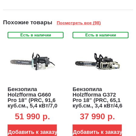
Похожие товары
Посмотреть все (98)
Есть в наличии
Есть в наличии
Бензопила
Бензопила
Holzfforma G660
Holzfforma G372
Pro 18" (PRC, 91,6
Pro 18" (PRC, 65,1
куб.см., 5,4 кВт/7,0
куб.см., 3,4 кВт/4,6
л.с., 3/8", 1,6 мм.,
л.с., 3/8", 1,5 мм,
51 990 p.
37 990 p.
66E, 7,3 кг.)
68E, Walbro
Carburetor, 6,4 кг.)
Добавить к заказу
Добавить к заказу