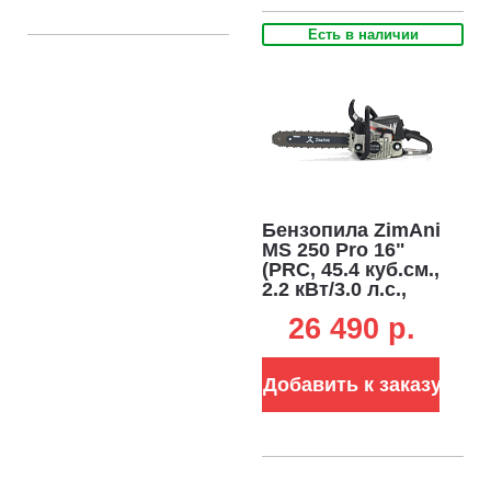
Есть в наличии
Бензопила ZimAni
MS 250 Pro 16"
(PRC, 45.4 куб.см.,
2.2 кВт/3.0 л.с.,
0.325", 1.6 мм,
26 490 p.
62E, корпус
Carbon Fiber,
Walbro carburetor,
Добавить к заказу
4.6 кг)