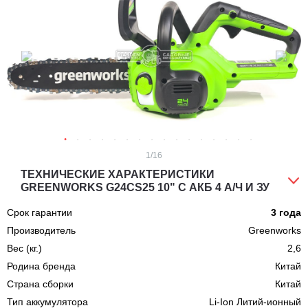
1
/16
ТЕХНИЧЕСКИЕ ХАРАКТЕРИСТИКИ
GREENWORKS G24CS25 10" C АКБ 4 А/Ч И ЗУ
Срок гарантии
3 года
Производитель
Greenworks
Вес (кг.)
2,6
Родина бренда
Китай
Страна сборки
Китай
Тип аккумулятора
Li-Ion Литий-ионный