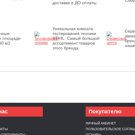
Сбер
доставке и ДО оплаты.
Уникальная комната
Серв
енные
тестирования техники
зака
е площади
STIHL. Самый большой
брен
00 м2
ассортимент товаров
наше
этого бренда.
нас
Покупателю
С
ЛИЧНЫЙ КАБИНЕТ
АКТЫ
ПОЛЬЗОВАТЕЛЬСКОЕ СОГЛА
 СЕРТИФИКАТЫ
ОТЗЫВЫ