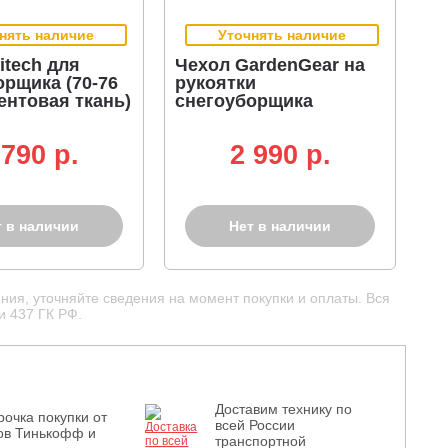
нять наличие
Уточнять наличие
itech для
Чехол GardenGear на
орщика (70-76
рукоятки
ентовая ткань)
снегоуборщика
 790 p.
2 990 p.
т в наличии
Нет в наличии
ния, уточняйте сведения на момент покупки и оплаты. Вся
и 437 ГК РФ.
Доставим технику по
рочка покупки от
всей России
ов Тинькофф и
транспортной