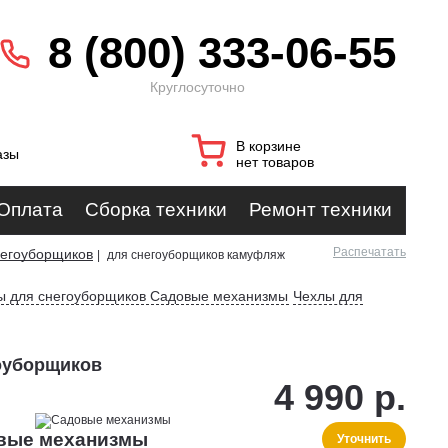
8 (800) 333-06-55
Круглосуточно
В корзине
азы
нет товаров
Оплата
Сборка техники
Ремонт техники
Распечатать
негоуборщиков
|
для снегоуборщиков камуфляж
ры для снегоуборщиков Садовые механизмы
Чехлы для
оуборщиков
4 990 р.
овые механизмы
Уточнить