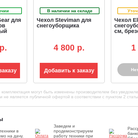
ичии
В наличии на складе
Уточ
ear для
Чехол Steviman для
Чехол El
ов
снегоуборщика
снегоуб
лый
см, брез
p.
4 800 p.
1
Не
заказу
Добавить к заказу
и комплектация могут быть изменены производителем без уведомле
 не является публичной офертой в соответствии с пунктом 2 стать
ы
Заведем и
Расс
техники в
продемонстрируем
банк
мо на дачу.
работу техники при