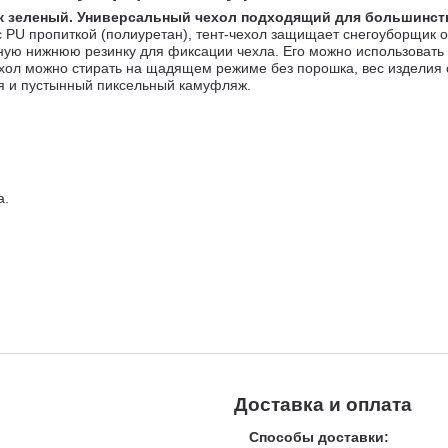
ж зеленый. Универсальный чехол подходящий для большинст
с PU пропиткой (полиуретан), тент-чехол защищает снегоуборщик от
ную нижнюю резинку для фиксации чехла. Его можно использовать 
ехол можно стирать на щадящем режиме без порошка, вес изделия о
ая и пустынный пиксельный камуфляж.
а.
Доставка и оплата
Способы доставки: