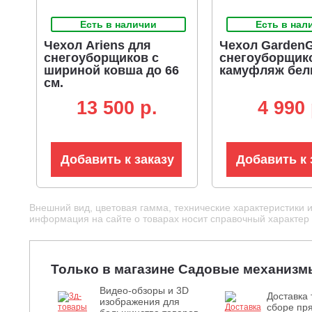
Есть в наличии
Есть в нал
Чехол Ariens для
Чехол GardenG
снегоуборщиков с
снегоуборщик
шириной ковша до 66
камуфляж бе
см.
13 500 p.
4 990 
Добавить к заказу
Добавить к 
Внешний вид, цветовая гамма, технические характеристики 
информация на сайте о товарах носит справочный характер и
Только в магазине Садовые механизм
Видео-обзоры и 3D
Доставка 
изображения для
сборе пря