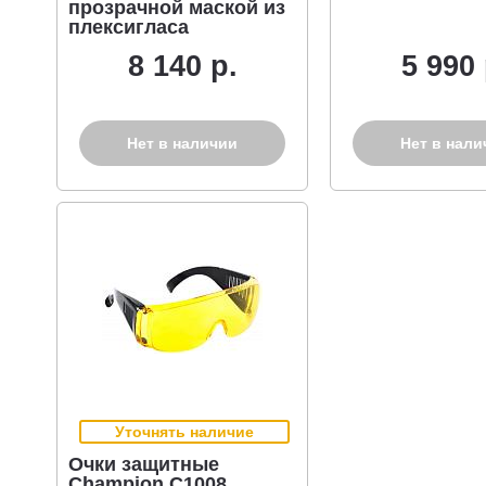
прозрачной маской из
плексигласа
8 140 р.
5 990 
Нет в наличии
Нет в нали
Уточнять наличие
Очки защитные
Champion C1008