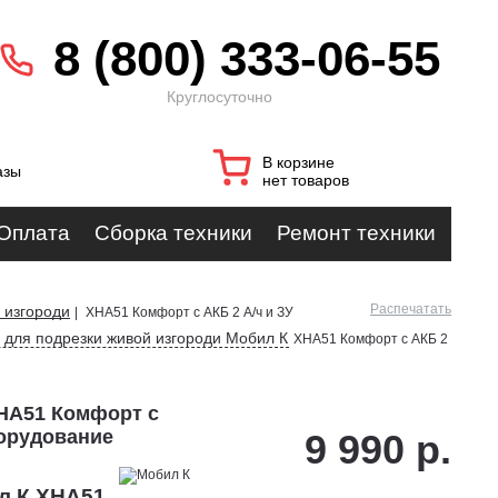
8 (800) 333-06-55
Круглосуточно
В корзине
азы
нет товаров
Оплата
Сборка техники
Ремонт техники
Распечатать
 изгороди
|
XHA51 Комфорт с АКБ 2 А/ч и ЗУ
 для подрезки живой изгороди Мобил К
XHA51 Комфорт с АКБ 2
HA51 Комфорт с
борудование
9 990 р.
л К XHA51