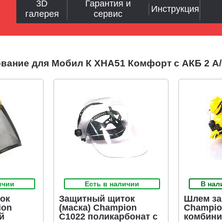
3D
Гарантия и
Инструкция
галерея
сервис
ание для Мобил К XHA51 Комфорт с АКБ 2 А/
ичии
Есть в наличии
В нал
ок
Защитный щиток
Шлем з
ion
(маска) Champion
Champio
й
C1022 поликарбонат с
комбини