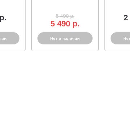
5 490 р.
р.
2
5 490 р.
чии
Нет в наличии
Не