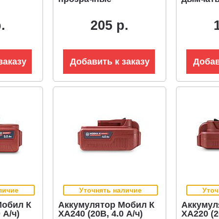
.
205 р.
заказу
Добавить к заказу
Добав
личие
Уточнять наличие
Уточ
Мобил К
Аккумулятор Мобил К
Аккумул
 А/ч)
XA240 (20В, 4.0 А/ч)
XA220 (2