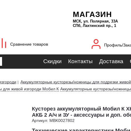
МАГАЗИН
МСК, ул. Полярная, 33А
СПб, Лахтинский пр., 1
Сравнение товаров
Профиль/Зак
Скидки
Контакты
Доставка
изгороди
Аккумуляторные кусторезы/ножницы для подрезки живой
|
ы для живой изгороди Мобил К
Аккумуляторные кусторезы/ножницы
Кусторез аккумуляторный Мобил К X
АКБ 2 А/ч и ЗУ - аксессуары и доп. о
Артикул: MBK0027802
Технические характеристики Моби