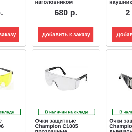
наголовником
наушник
щиток)
.
680 р.
2
заказу
Добавить к заказу
Добав
 складе
В наличии на складе
В нал
е
Очки защитные
Очки за
06
Champion C1005
Champio
прозрачные
дымчаты