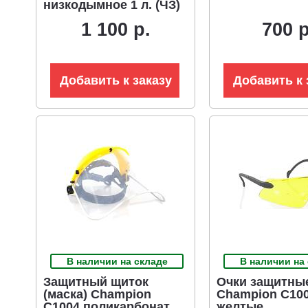
низкодымное 1 л. (ЧЗ)
1 100 р.
700 р
Добавить к заказу
Добавить к 
В наличии на складе
В наличии на
Защитный щиток
Очки защитны
(маска) Champion
Champion C10
C1004 поликарбонат
желтые