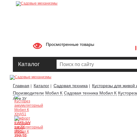
Просмотренные товары
Каталог
Главная
Каталог
Садовая техника
Кусторезы для живой 
|
|
|
Производители
Мобил К
Садовая техника Мобил К
Кусторез
А/ч и ЗУ