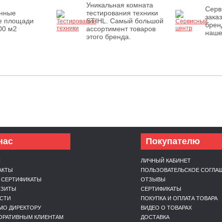
Уникальная комната
Серв
енные
тестирования техники
зака
е площади
STIHL. Самый большой
брен
00 м2
ассортимент товаров
наше
этого бренда.
нас
Покупателю
С
ЛИЧНЫЙ КАБИНЕТ
АКТЫ
ПОЛЬЗОВАТЕЛЬСКОЕ СОГЛА
 СЕРТИФИКАТЫ
ОТЗЫВЫ
ИЗИТЫ
СЕРТИФИКАТЫ
СТИ
ПОКУПКА И ОПЛАТА ТОВАРА
МО ДИРЕКТОРУ
ВИДЕО О ТОВАРАХ
ОРАТИВНЫМ КЛИЕНТАМ
ДОСТАВКА