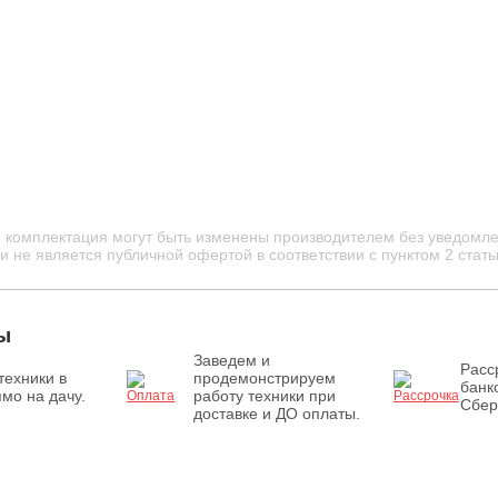
и комплектация могут быть изменены производителем без уведомле
 не является публичной офертой в соответствии с пунктом 2 стать
ы
Заведем и
Расс
техники в
продемонстрируем
банк
мо на дачу.
работу техники при
Сбер
доставке и ДО оплаты.