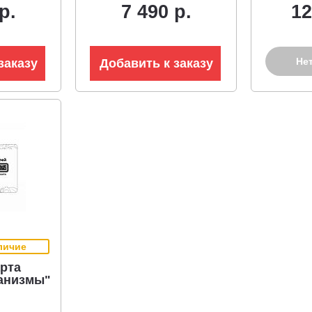
р.
7 490 р.
12
Не
заказу
Добавить к заказу
личие
рта
анизмы"