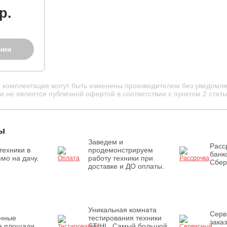
р.
чии
и комплектация могут быть изменены производителем без уведомле
 не является публичной офертой в соответствии с пунктом 2 стать
ы
Заведем и
Расс
техники в
продемонстрируем
банк
мо на дачу.
работу техники при
Сбер
доставке и ДО оплаты.
Уникальная комната
Серв
енные
тестирования техники
зака
е площади
STIHL. Самый большой