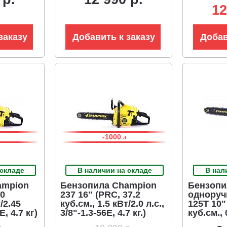
12
заказу
Добавить к заказу
Добав
-1000
 складе
В наличии на складе
В нал
ampion
Бензопила Champion
Бензопи
40
237 16" (PRC, 37.2
одноруч
/2.45
куб.см., 1.5 кВт/2.0 л.с.,
125T 10"
E, 4.7 кг)
3/8"-1.3-56E, 4.7 кг.)
куб.см., 
л.с., 3/8"