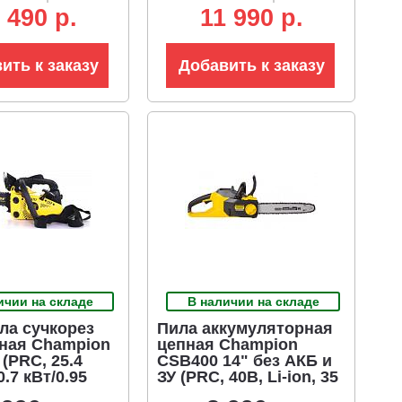
 490 р.
11 990 р.
ить к заказу
Добавить к заказу
ичии на складе
В наличии на складе
ла сучкорез
Пила аккумуляторная
ная Champion
цепная Champion
 (PRC, 25.4
CSB400 14" без АКБ и
0.7 кВт/0.95
ЗУ (PRC, 40В, Li-ion, 35
-1.3-40E, 3.2 кг)
см, 3/8"-1.3 мм-52 зв,