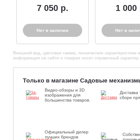
цепи без инструмента,
7 050 р.
1 000 
4.4 кг)
Нет в наличии
Нет в нали
Внешний вид, цветовая гамма, технические характеристики 
информация на сайте о товарах носит справочный характер и
Только в магазине Садовые механизм
Видео-обзоры и 3D
Доставка 
изображения для
сборе пря
большинства товаров.
Официальный дилер
Собств
лучших брендов
торговы