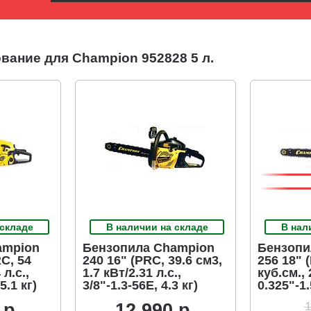
ание для Champion 952828 5 л.
 складе
В наличии на складе
В нал
ampion
Бензопила Champion
Бензопи
RC, 54
240 16" (PRC, 39.6 см3,
256 18" 
 л.с.,
1.7 кВт/2.31 л.с.,
куб.см., 
5.1 кг)
3/8"-1.3-56E, 4.3 кг)
0.325"-1.
1
 р.
12 990 р.