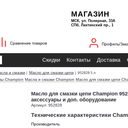
МАГАЗИН
МСК, ул. Полярная, 33А
СПб, Лахтинский пр., 1
Сравнение товаров
Профиль/Зак
Скидки
Контакты
Доставка
сла и смазки
Масло для смазки цепи
|
|
952828 5 л.
лы Champion
Масла и смазки Champion
Масло для смазки цепи Ch
Масло для смазки цепи Champion 9528
аксессуары и доп. оборудование
Артикул: 952828
Технические характеристики Champ
Производитель