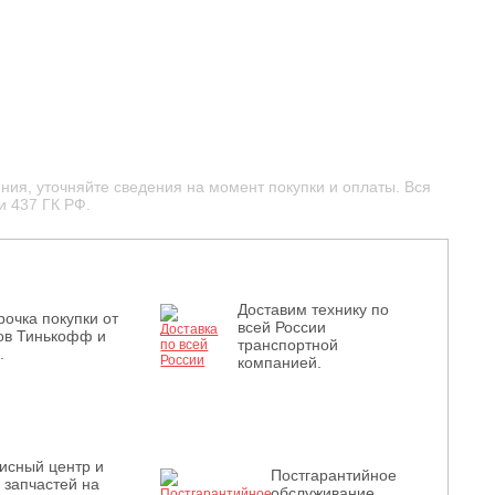
ния, уточняйте сведения на момент покупки и оплаты. Вся
и 437 ГК РФ.
Доставим технику по
рочка покупки от
всей России
ов Тинькофф и
транспортной
.
компанией.
исный центр и
Постгарантийное
з запчастей на
обслуживание