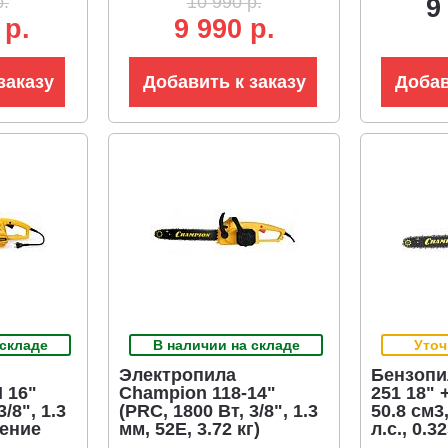
р.
10 990 р.
9
 р.
9 990 р.
заказу
Добавить к заказу
Добав
 складе
В наличии на складе
Уточ
Электропила
Бензопи
 16"
Champion 118-14"
251 18" 
/8", 1.3
(PRC, 1800 Вт, 3/8", 1.3
50.8 см3,
жение
мм, 52E, 3.72 кг)
л.с., 0.3
румента,
кг)