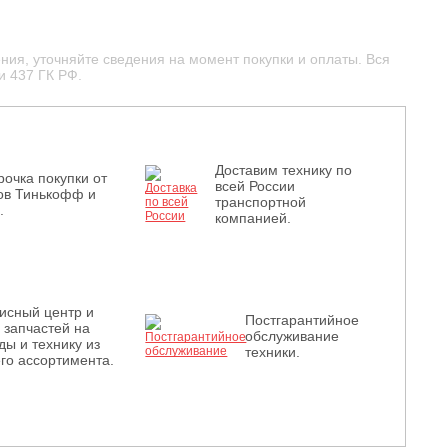
ния, уточняйте сведения на момент покупки и оплаты. Вся
и 437 ГК РФ.
Доставим технику по
рочка покупки от
всей России
ов Тинькофф и
транспортной
.
компанией.
исный центр и
Постгарантийное
з запчастей на
обслуживание
ды и технику из
техники.
го ассортимента.