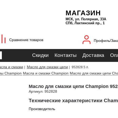
МАГАЗИН
МСК, ул. Полярная, 33А
СПб, Лахтинский пр., 1
Сравнение товаров
Профиль/Зак
Скидки
Контакты
Доставка
Оп
сла и смазки
Масло для смазки цепи
|
|
952828 5 л.
лы Champion
Масла и смазки Champion
Масло для смазки цепи Ch
Масло для смазки цепи Champion 9528
Артикул: 952828
Технические характеристики Champ
Производитель