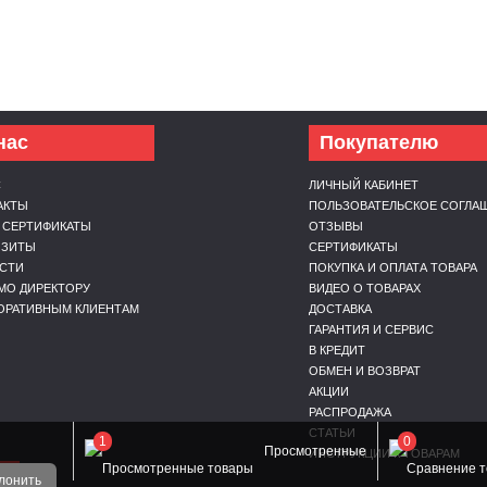
нас
Покупателю
С
ЛИЧНЫЙ КАБИНЕТ
АКТЫ
ПОЛЬЗОВАТЕЛЬСКОЕ СОГЛА
 СЕРТИФИКАТЫ
ОТЗЫВЫ
ИЗИТЫ
СЕРТИФИКАТЫ
СТИ
ПОКУПКА И ОПЛАТА ТОВАРА
МО ДИРЕКТОРУ
ВИДЕО О ТОВАРАХ
ОРАТИВНЫМ КЛИЕНТАМ
ДОСТАВКА
ГАРАНТИЯ И СЕРВИС
В КРЕДИТ
ОБМЕН И ВОЗВРАТ
АКЦИИ
РАСПРОДАЖА
СТАТЬИ
1
0
Просмотренные
ИНСТРУКЦИИ К ТОВАРАМ
ОЙ
лонить