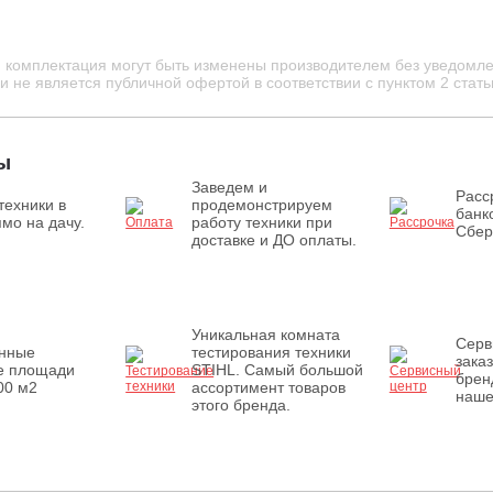
и комплектация могут быть изменены производителем без уведомле
 не является публичной офертой в соответствии с пунктом 2 стать
ы
Заведем и
Расс
техники в
продемонстрируем
банк
мо на дачу.
работу техники при
Сбер
доставке и ДО оплаты.
Уникальная комната
Серв
енные
тестирования техники
зака
е площади
STIHL. Самый большой
брен
00 м2
ассортимент товаров
наше
этого бренда.