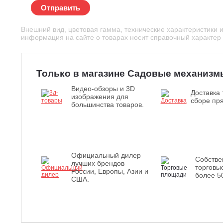
Отправить
Внешний вид, цветовая гамма, технические характеристики 
информация на сайте о товарах носит справочный характер и
Только в магазине Садовые механизм
Видео-обзоры и 3D
Доставка 
изображения для
сборе пря
большинства товаров.
Официальный дилер
Собств
лучших брендов
торговы
России, Европы, Азии и
более 5
США.