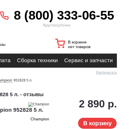
8 (800) 333-06-55
Круглосуточно
В корзине
азы
нет товаров
лата
Сборка техники
Сервис и запчасти
Распечатать
ampion
952828 5 л.
28 5 л. - отзывы
2 890 р.
ion 952828 5 л.
Champion
В корзину