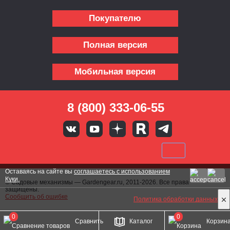
Покупателю
Полная версия
Мобильная версия
8 (800) 333-06-55
Оставаясь на сайте вы
соглашаетесь с использованием
Куки.
© Садовые механизмы — Gardengear.ru, 2011-2026. Все права
защищены.
Сообщить об ошибке
Политика обработки данных
0
0
Сравнить
Каталог
Корзин