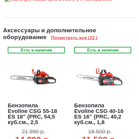
Аксессуары и дополнительное
оборудование
Посмотреть все (12 )
Есть в наличии
Есть в наличии
Бензопила
Бензопила
Evoline CSG 55-18
Evoline CSG 40-16
ES 18" (PRC, 54,5
ES 16" (PRC, 40,2
куб.см., 2,5
куб.см., 1,8
кВт./3,3 л.с.,
кВт./2,4 л.с., 3/8",
21 990 р.
18 500 р.
0,325", 1,5 мм.,
1,3 мм., 56E, Easy
72E, Easy Start,
Start, 4,8 кг.)