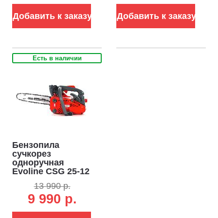
Добавить к заказу
Добавить к заказу
Есть в наличии
Бензопила
сучкорез
одноручная
Evoline CSG 25-12
ES 12" (PRC, 25,4
13 990 р.
см3, 0,8 кВт./1,1
9 990 р.
л.с., 3/8", 1,3 мм.,
45E, Easy Start,
3,2 кг.)