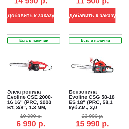
14 990 р.
11 500 р.
5,1 кг.)
Добавить к заказу
Добавить к заказу
Есть в наличии
Есть в наличии
Электропила
Бензопила
Evoline CSE 2000-
Evoline CSG 58-18
16 16" (PRC, 2000
ES 18" (PRC, 58,1
Вт, 3/8", 1.3 мм,
куб.см., 3,0
56E, натяжение
кВт./4,0 л.с.,
10 990 р.
23 990 р.
цепи без
0,325", 1,5 мм.,
6 990 р.
15 990 р.
инструмента, 5,1
72E, Easy Start,
кг.)
5,2 кг.)