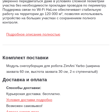
уверенно передвигаться даже в условиях сложной геометрии
участка без необходимости прокладки проводов по периметру.
Поддержка связи по Wi-Fi HaLow обеспечивает стабильную
работу на территории до 120 000 м², позволяя использовать
устройство на больших участках с сохранением полного
контроля.
Система оснащена мощным двухступенчатым механизмом
уборки, включающим шнек и крыльчатку, которые эффективно
Подробное описание полностью
захватывают снежный слой толщиной до 30 см и выбрасывают
его на расстояние от 6 до 40 метров. Регулируемый кожух и
дефлектор позволяют точно направлять поток снега, избегая
его попадания на автомобили, фасады зданий и входные
группы. Дополнительная регулировка высоты и продуманная
геометрия рабочих элементов снижают риск повреждения
Комплект поставки
деликатных покрытий, таких как плитка или бетон.
Гусеничный привод обеспечивает отличное сцепление и
Модуль снегоуборщик для робота ZimAni Yarbo (ширина
проходимость на сложных участках, включая уклоны до 36%
захвата 60 см, выстота захвата 30 см, 2-х ступенчатый)
(21°), что делает модуль эффективным даже там, где обычные
снегоуборщики испытывают трудности. Встроенная система
Доставка и оплата
пространственного искусственного интеллекта с 6 камерами, 4
ультразвуковыми радарами и трехсекционным передним
Способы доставки:
бампером позволяет распознавать препятствия и безопасно
Курьерская доставка: бесплатно.
обходить их на 360°, а также определять людей, животных и
автомобили, автоматически корректируя траекторию движения
Условия доставки подробно
и направление выброса снега.
Возможен самовывоз!
Управление модулем осуществляется через мобильное
приложение, где можно задать зоны уборки, расписание работы
Адреса самовывоза