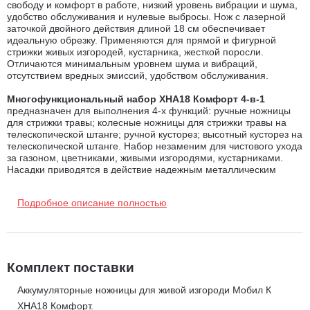
свободу и комфорт в работе, низкий уровень вибрации и шума,
удобство обслуживания и нулевые выбросы. Нож с лазерной
заточкой двойного действия длиной 18 см обеспечивает
идеальную обрезку. Применяются для прямой и фигурной
стрижки живых изгородей, кустарника, жесткой поросли.
Отличаются минимальным уровнем шума и вибраций,
отсутствием вредных эмиссий, удобством обслуживания.
Многофункциональный набор ХНА18 Комфорт
4-в-1
предназначен для выполнения 4-х функций: ручные ножницы
для стрижки травы; колесные ножницы для стрижки травы на
телескопической штанге; ручной кусторез; высотный кусторез на
телескопической штанге. Набор незаменим для чистового ухода
за газоном, цветниками, живыми изгородями, кустарниками.
Насадки приводятся в действие надежным металлическим
механизмом. Насадки имеют двух-ходовую конструкцию, когда
оба ножа каждой насадки одновременно движутся во встречных
Подробное описание полностью
направлениях, что существенно повышает эффективность реза
по сравнению с обычными одно-ходовыми ножами, когда один
из ножей закреплен неподвижно.
Захват насадки-ножниц - 100 мм.
Комплект поставки
Длина насадки-кустореза - 185 мм.
Аккумуляторные ножницы для живой изгороди Мобил К
Расстояние между ножами насадки-ножниц - 10 мм.
XHA18 Комфорт.