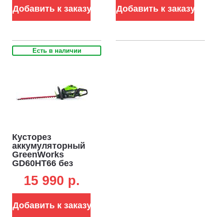
0.8 кг)
Добавить к заказу
Добавить к заказу
Есть в наличии
Кусторез
аккумуляторный
GreenWorks
GD60HT66 без
АКБ и ЗУ (PRC, BL
15 990 p.
60В, 66 см, ветки
до 28 мм, 3.2 кг)
Добавить к заказу