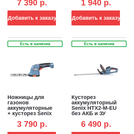
7 390 p.
1 940 p.
SET с АКБ 1.5 А/ч
В, 1.5 А/ч, Li-on, 1
и ЗУ (PRC, Li-Ion,
кг)
14.4В, 12/20 см,
Добавить к заказу
Добавить к заказу
без кейса, 1.0 кг)
Есть в наличии
Есть в наличии
Ножницы для
Кусторез
газонов
аккумуляторный
аккумуляторные
Senix HTX2-M-EU
+ кусторез Senix
без АКБ и ЗУ
GSS1-L-EU (PRC,
(PRC, 20В, 45 см,
3 790 p.
6 490 p.
3.6В, нож 8 см +
20 мм, 2.4 кг)
кусторез 11.5 см,