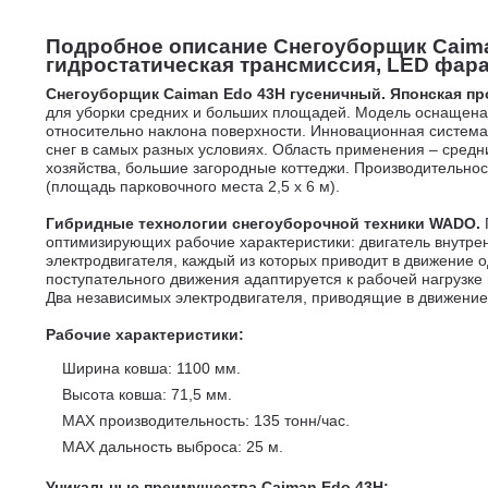
Подробное описание Снегоуборщик Caiman 
гидростатическая трансмиссия, LED фара,
Снегоуборщик Caiman Edo 43H гусеничный.
Японская пр
для уборки средних и больших площадей. Модель оснащена
относительно наклона поверхности. Инновационная система
снег в самых разных условиях. Область применения – средн
хозяйства, большие загородные коттеджи. Производительност
(площадь парковочного места 2,5 х 6 м).
Гибридные технологии снегоуборочной техники WADO.
оптимизирующих рабочие характеристики: двигатель внутре
электродвигателя, каждый из которых приводит в движение 
поступательного движения адаптируется к рабочей нагрузке
Два независимых электродвигателя, приводящие в движени
Рабочие характеристики:
Ширина ковша: 1100 мм.
Высота ковша: 71,5 мм.
MAX производительность: 135 тонн/час.
MAX дальность выброса: 25 м.
Уникальные преимущества Caiman Edo 43H
: