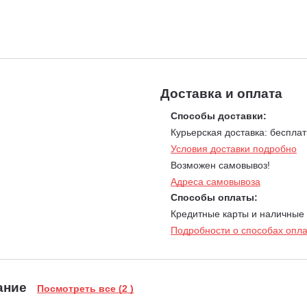
 снега.
еговые массы, благодаря чему увеличивается дальность выброса с
еталлическими пластинами. При максимальной скорости вращения 
Система автоматического выключения сцепления.
Когда оп
Доставка и оплата
удерживании рычага оператором, сцепление автоматически вк
Инновационная система регулировки наклона шнека в гор
Способы доставки:
управляет гидравлическим механизмом: задает угол наклона к
Курьерская доставка: бесплат
любой рельеф поверхности. Убирать снег можно как на ровной 
Условия доставки подробно
уклонами, глубоким снегом, жестким настом.
Возможен самовывоз!
Профессиональная японская гидростатическая трансмисс
Адреса самовывоза
трансмиссия с бесступенчатой коробкой передач. Она обеспеч
движения. Трансмиссия разработана специально для снегоуб
Способы оплаты:
Кредитные карты и наличные
Профессиональный усиленный редуктор.
Оси червячного 
Редуктор имеет цельный чугунный корпус. Одним из инноваци
Подробности о способах опл
традиционной консистентной смазки, а трансмиссионного мас
обслуживании. Срок службы – до 10 000 моточасов.
Электрическое управление дефлектором.
Система оснащен
ание
дефлектора выброса снега оператор регулирует джойстиком, 
Посмотреть все (2 )
позволяют менять угол и положение дефлектора во время дви