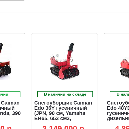
ичии
В наличии на складе
В нал
 Caiman
Снегоуборщик Caiman
Снегоуб
ичный
Edo 36Y гусеничный
Edo 48Y
onda, 390
(JPN, 90 см, Yamaha
гусенич
EH65, 653 см3,
дизельн
2В,
аккумулятор 12В,
см, Yanm
0 p.
2 149 000 p.
4 8
кая
гидростатическая
куб.см.,