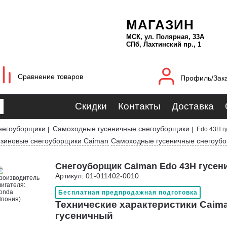
МАГАЗИН
МСК, ул. Полярная, 33А
СПб, Лахтинский пр., 1
Сравнение товаров
Профиль/Зак
Скидки
Контакты
Доставка
негоуборщики
Самоходные гусеничные снегоуборщики
|
|
Edo 43H г
зиновые снегоуборщики Caiman
Самоходные гусеничные снегоуб
Снегоуборщик Caiman Edo 43H гусен
Артикул: 01-011402-0010
Бесплатная предпродажная подготовка
Технические характеристики Caim
гусеничный