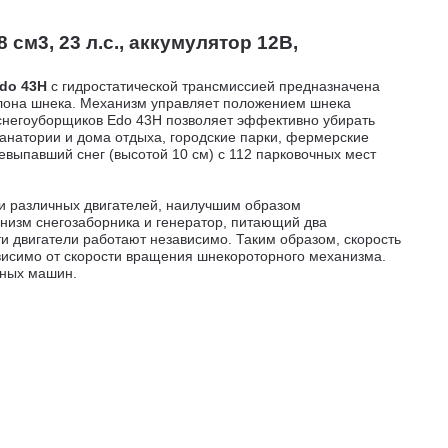
см3, 23 л.с., аккумулятор 12В,
do 43H
с гидростатической трансмиссией предназначена
клона шнека. Механизм управляет положением шнека
 снегоуборщиков Edo 43H позволяет эффективно убирать
санатории и дома отдыха, городские парки, фермерские
жевыпавший снег (высотой 10 см) с 112 парковочных мест
и различных двигателей, наилучшим образом
низм снегозаборника и генератор, питающий два
ти двигатели работают независимо. Таким образом, скорость
ависимо от скорости вращения шнекороторного механизма.
чных машин.