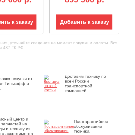
дростатическая
трансмиссия, LED
ссия, фара,
фара, 125 кг)
ить к заказу
Добавить к заказу
ния, уточняйте сведения на момент покупки и оплаты. Вся
и 437 ГК РФ.
Доставим технику по
рочка покупки от
всей России
ов Тинькофф и
транспортной
.
компанией.
исный центр и
Постгарантийное
з запчастей на
обслуживание
ды и технику из
техники.
го ассортимента.