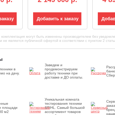
LED
трансмиссия, LED
12В, ги
фара, 411 кг.)
трансми
930 кг)
заказу
Добавить к заказу
Добав
и комплектация могут быть изменены производителем без уведомле
 не является публичной офертой в соответствии с пунктом 2 стать
ы
Заведем и
Расс
техники в
продемонстрируем
банк
мо на дачу.
работу техники при
Сбер
доставке и ДО оплаты.
Уникальная комната
Серв
енные
тестирования техники
зака
е площади
STIHL. Самый большой
брен
00 м2
ассортимент товаров
наше