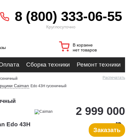
8 (800) 333-06-55
Круглосуточно
В корзине
азы
нет товаров
Оплата
Сборка техники
Ремонт техники
Распечатать
усеничный
орщики Caiman
Edo 43H гусеничный
ичный
2 999 000
р.
an Edo 43H
Заказать