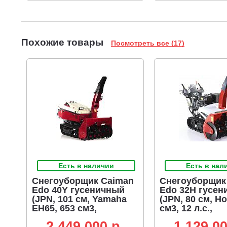
Похожие товары
Посмотреть все (17)
Есть в наличии
Есть в нал
Снегоуборщик Caiman
Снегоуборщик
Edo 40Y гусеничный
Edo 32H гусен
(JPN, 101 см, Yamaha
(JPN, 80 см, H
EH65, 653 см3,
см3, 12 л.с.,
аккумулятор 12В,
аккумулятор 1
2 449 000 p.
1 129 00
гидростатическая
гидростатичес