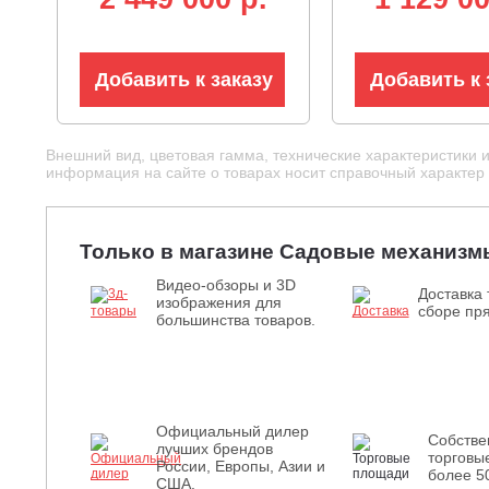
трансмиссия, LED
трансмиссия, 
фара, 525 кг.)
фара, 195 кг)
Добавить к заказу
Добавить к 
Внешний вид, цветовая гамма, технические характеристики 
информация на сайте о товарах носит справочный характер и
Только в магазине Садовые механизм
Видео-обзоры и 3D
Доставка 
изображения для
сборе пря
большинства товаров.
Официальный дилер
Собств
лучших брендов
торговы
России, Европы, Азии и
более 5
США.