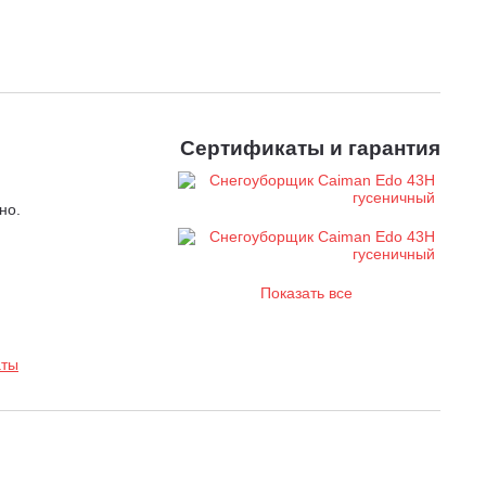
нега и облегчается нагрузка на двигатель.
она способна отбрасывать снег на расстояние до 25
ератор отпускает рычаг, сцепление выключается. При
Сертификаты и гарантия
лючается.
изонтальной плоскости.
С помощью джойстика оператор
овша со шнеком вправо-влево. Система подстраивается под
но.
горизонтальной площади, так и на сложных участках с
ия HST.
На модели установлена японская гидростатическая
ивает плавное изменение скорости и направления
Показать все
орочных машин.
редуктора установлены в прочном шариковом подшипнике.
онных решений производителя стало применение не
аты
ла 80W90, что дает владельцу существенную экономию при
а электромотором (сервоприводом). Положения
расположенным на операторской панели. Настройки
жения снегоуборочной машины.