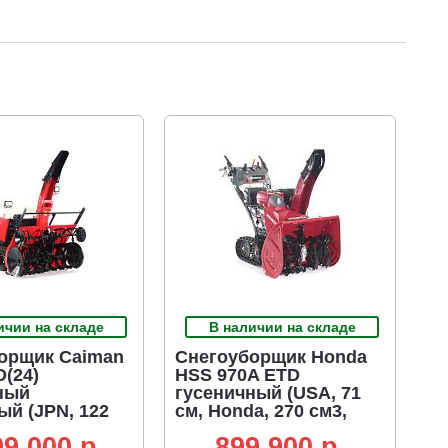
ичии на складе
В наличии на складе
орщик Caiman
Снегоуборщик Honda
D(24)
HSS 970A ETD
ный
гусеничный (USA, 71
ый (JPN, 122
см, Honda, 270 см3,
ar, 1331
аккумулятор 12В,
99 000 p.
899 900 p.
 аккумулятор
гидростатическая