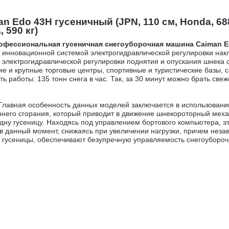
Edo 43H гусеничный (JPN, 110 см, Honda, 688 
 590 кг)
офессиональная гусеничная снегоуборочная машина Caiman E
 инновационной системой электрогидравлической регулировки на
 электрогидравлической регулировки поднятия и опускания шнека
ие и крупные торговые центры, спортивные и туристические базы, 
ь работы: 135 тонн снега в час. Так, за 30 минут можно брать све
Главная особенность данных моделей заключается в использовани
ннего сгорания, который приводит в движение шнекороторный меха
одну гусеницу. Находясь под управлением бортового компьютера, э
 в данный момент, снижаясь при увеличении нагрузки, причем нез
е гусеницы, обеспечивают безупречную управляемость снегоуборо