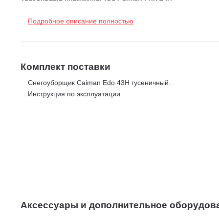
Профессиональная двухступенчатая система выброса
Подробное описание полностью
1 ступень
– ленточный шнек, измельчающий и взбивающий сн
2 ступень
– мощная крыльчатка с лопастями, усиленными м
метров.
Комплект поставки
Снегоуборщик Caiman Edo 43H гусеничный.
Инструкция по эксплуатации.
Аксессуары и дополнительное оборудов