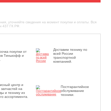
ния, уточняйте сведения на момент покупки и оплаты. Вся
и 437 ГК РФ.
Доставим технику по
рочка покупки от
всей России
ов Тинькофф и
транспортной
.
компанией.
исный центр и
Постгарантийное
з запчастей на
обслуживание
ды и технику из
техники.
го ассортимента.