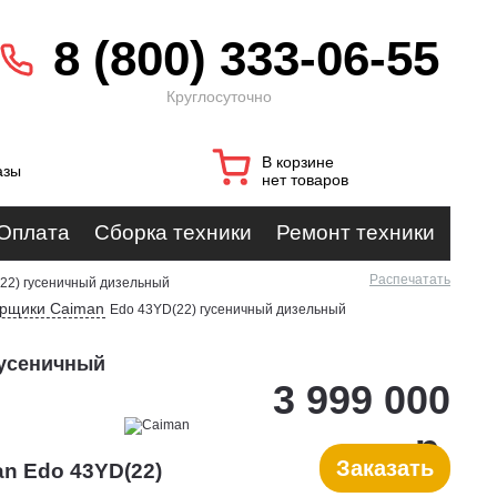
8 (800) 333-06-55
Круглосуточно
В корзине
азы
нет товаров
Оплата
Сборка техники
Ремонт техники
Распечатать
22) гусеничный дизельный
орщики Caiman
Edo 43YD(22) гусеничный дизельный
гусеничный
3 999 000
р.
Заказать
n Edo 43YD(22)