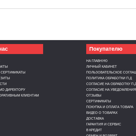
нас
Покупателю
С
НА ГЛАВНУЮ
АКТЫ
ЛИЧНЫЙ КАБИНЕТ
 СЕРТИФИКАТЫ
ПОЛЬЗОВАТЕЛЬСКОЕ СОГЛА
ИЗИТЫ
ПОЛИТИКА ОБРАБОТКИ П.Д
СТИ
СОГЛАСИЕ НА ОБРАБОТКУ П.
МО ДИРЕКТОРУ
СОГЛАСИЕ НА УВЕДОМЛЕНИЯ
ОРАТИВНЫМ КЛИЕНТАМ
ОТЗЫВЫ
СЕРТИФИКАТЫ
ПОКУПКА И ОПЛАТА ТОВАРА
ВИДЕО О ТОВАРАХ
ДОСТАВКА
ГАРАНТИЯ И СЕРВИС
В КРЕДИТ
ОБМЕН И ВОЗВРАТ