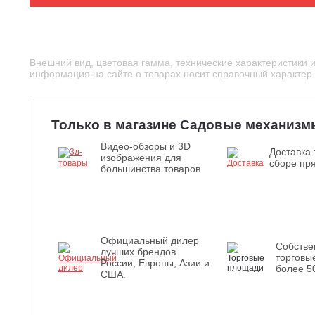
Внешний вид, цветовая гамма, технические характеристики 
информация на сайте о товарах носит справочный характер и
Только в магазине Садовые механизм
Видео-обзоры и 3D
Доставка 
изображения для
сборе пря
большинства товаров.
Официальный дилер
Собств
лучших брендов
торговы
России, Европы, Азии и
более 5
США.