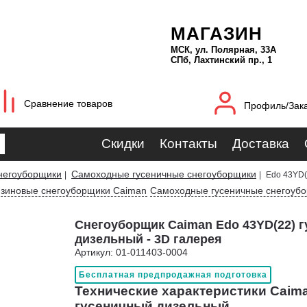
МАГАЗИН
МСК, ул. Полярная, 33А
СПб, Лахтинский пр., 1
Сравнение товаров
Профиль/Зак
Скидки
Контакты
Доставка
негоуборщики
Самоходные гусеничные снегоуборщики
|
|
Edo 43YD(
зиновые снегоуборщики Caiman
Самоходные гусеничные снегоуб
Снегоуборщик Caiman Edo 43YD(22) 
дизельный - 3D галерея
Артикул: 01-011403-0004
Бесплатная предпродажная подготовка
Технические характеристики Caima
гусеничный дизельный