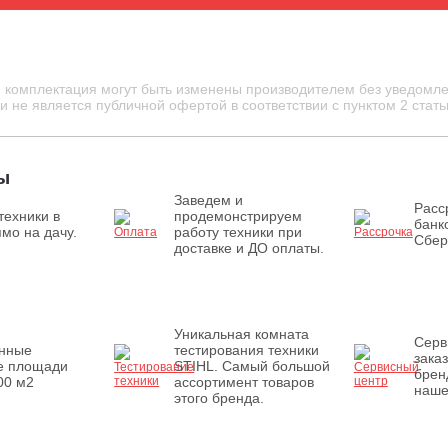
и комплектация могут быть изменены производителем без уведомле
 не является публичной офертой в соответствии с пунктом 2 стать
ы
Заведем и
Расс
техники в
продемонстрируем
банк
мо на дачу.
работу техники при
Сбер
доставке и ДО оплаты.
Уникальная комната
Серв
енные
тестирования техники
зака
е площади
STIHL. Самый большой
брен
00 м2
ассортимент товаров
наше
этого бренда.