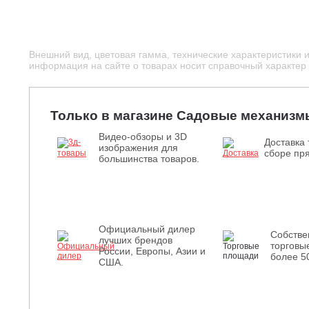
Внешний вид, цветовая гамма, технические характеристики 
информация на сайте о товарах носит справочный характер и
Только в магазине Садовые механизм
Видео-обзоры и 3D
Доставка 
изображения для
сборе пря
большинства товаров.
Официальный дилер
Собств
лучших брендов
торговы
России, Европы, Азии и
более 5
США.