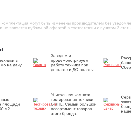
и комплектация могут быть изменены производителем без уведомле
 не является публичной офертой в соответствии с пунктом 2 стать
ы
Заведем и
Расс
техники в
продемонстрируем
банк
мо на дачу.
работу техники при
Сбер
доставке и ДО оплаты.
Уникальная комната
Серв
енные
тестирования техники
зака
е площади
STIHL. Самый большой
брен
00 м2
ассортимент товаров
наше
этого бренда.