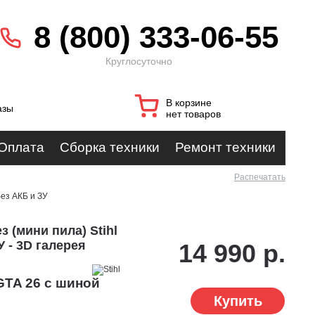
8 (800) 333-06-55
Круглосуточно
В корзине
азы
нет товаров
Оплата
Сборка техники
Ремонт техники
Распечатать
без АКБ и ЗУ
 (мини пила) Stihl
У - 3D галерея
14 990 р.
GTA 26 с шиной
Купить