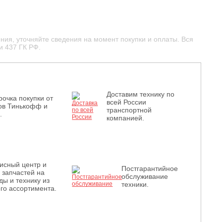
ния, уточняйте сведения на момент покупки и оплаты. Вся
и 437 ГК РФ.
Доставим технику по
рочка покупки от
всей России
ов Тинькофф и
транспортной
.
компанией.
исный центр и
Постгарантийное
з запчастей на
обслуживание
ды и технику из
техники.
го ассортимента.