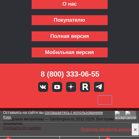
О нас
Покупателю
Полная версия
Мобильная версия
8 (800) 333-06-55
Оставаясь на сайте вы
соглашаетесь с использованием
Куки.
© Садовые механизмы — Gardengear.ru, 2011-2026. Все права
защищены.
Сообщить об ошибке
Политика обработки данных