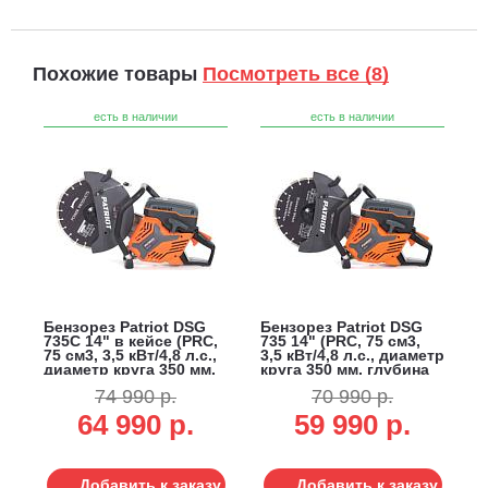
Похожие товары
Посмотреть все (8)
есть в наличии
есть в наличии
Бензорез Patriot DSG
Бензорез Patriot DSG
735C 14" в кейсе (PRC,
735 14" (PRC, 75 см3,
75 см3, 3,5 кВт/4,8 л.с.,
3,5 кВт/4,8 л.с., диаметр
диаметр круга 350 мм,
круга 350 мм, глубина
глубина реза 125 мм,
реза 125 мм, 10,2 кг.)
74 990 р.
70 990 р.
10,2 кг.)
64 990 р.
59 990 р.
Добавить к заказу
Добавить к заказу