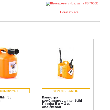
Показать все
нять наличие
уточнять наличие
tihl 5 л.
Канистра
я
комбинированная Stihl
Профи 5 л + 3 л,
оранжевая