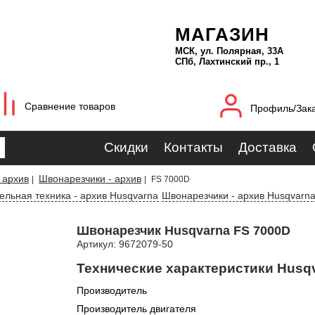
МАГАЗИН
МСК, ул. Полярная, 33А
СПб, Лахтинский пр., 1
Сравнение товаров
Профиль/Зак
Скидки
Контакты
Доставка
 архив
Швонарезчики - архив
|
|
FS 7000D
ельная техника - архив Husqvarna
Швонарезчики - архив Husqvarn
Швонарезчик Husqvarna FS 7000D
Артикул: 9672079-50
Технические характеристики Husq
Производитель
Производитель двигателя