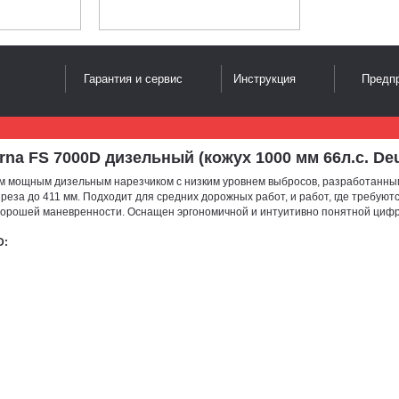
Гарантия и сервис
Инструкция
Предпр
 FS 7000D дизельный (кожух 1000 мм 66л.с. Deutz
мощным дизельным нарезчиком с низким уровнем выбросов, разработанным с у
 реза до 411 мм. Подходит для средних дорожных работ, и работ, где требую
хорошей маневренности. Оснащен эргономичной и интуитивно понятной цифр
D: