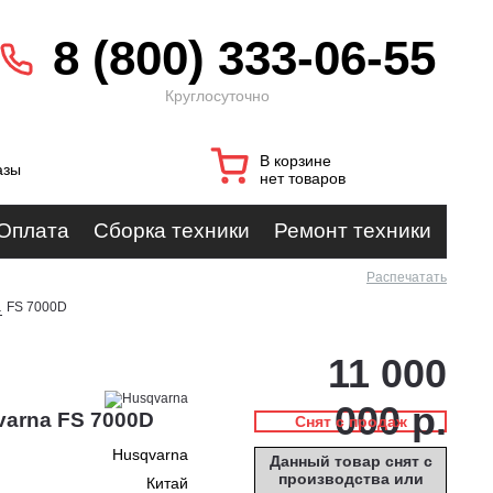
8 (800) 333-06-55
Круглосуточно
В корзине
азы
нет товаров
Оплата
Сборка техники
Ремонт техники
Распечатать
a
FS 7000D
11 000
000 р.
varna FS 7000D
Снят с продаж
Husqvarna
Данный товар снят с
производства или
Китай