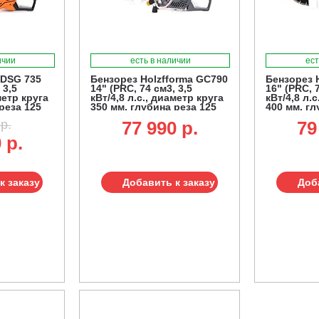
ичии
есть в наличии
ест
 DSG 735
Бензорез Holzfforma GC790
Бензорез 
 3,5
14" (PRC, 74 см3, 3,5
16" (PRC, 7
метр круга
кВт/4,8 л.с., диаметр круга
кВт/4,8 л.
реза 125
350 мм, глубина реза 125
400 мм, гл
мм, 10 кг.)
мм, 10,1 кг.
р.
77 990 p.
79
 р.
к заказу
Добавить к заказу
Доб