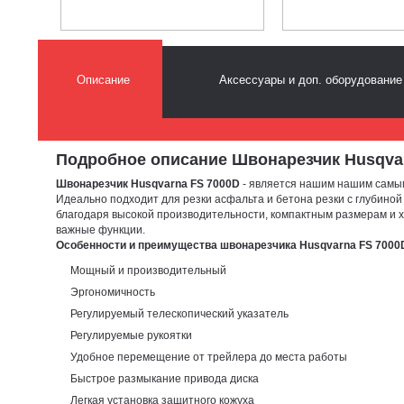
Описание
Аксессуары и доп. оборудование
Подробное описание Швонарезчик Husqvarna
Швонарезчик Husqvarna FS 7000D
- является нашим нашим самым 
Идеально подходит для резки асфальта и бетона резки с глубиной
благодаря высокой производительности, компактным размерам и 
важные функции.
Особенности и преимущества швонарезчика Husqvarna FS 7000
Мощный и производительный
Эргономичность
Регулируемый телескопический указатель
Регулируемые рукоятки
Удобное перемещение от трейлера до места работы
Быстрое размыкание привода диска
Легкая установка защитного кожуха