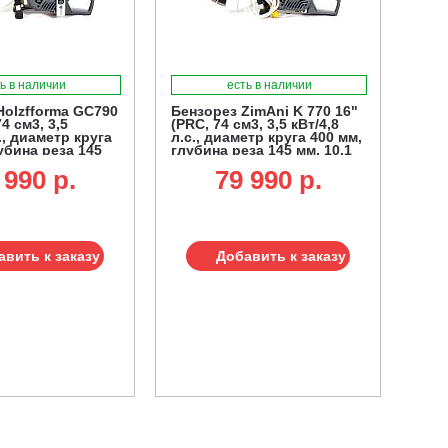
ь в наличии
есть в наличии
Holzfforma GC790
Бензорез ZimAni K 770 16"
4 см3, 3,5
(PRC, 74 см3, 3,5 кВт/4,8
с., диаметр круга
л.с., диаметр круга 400 мм,
убина реза 145
глубина реза 145 мм, 10,1
)
кг.)
 990 p.
79 990 p.
авить к заказу
Добавить к заказу