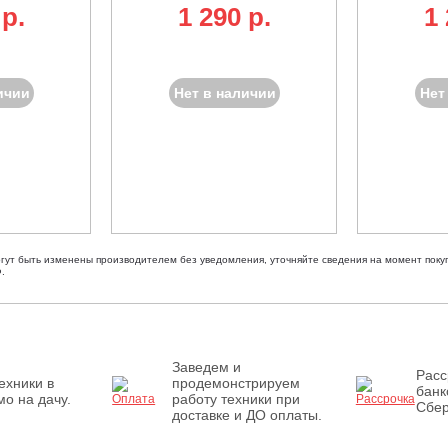
 p.
1 290 p.
1 
ичии
Нет в наличии
Нет
огут быть изменены производителем без уведомления, уточняйте сведения на момент покуп
.
Заведем и
Расс
ехники в
продемонстрируем
банк
о на дачу.
работу техники при
Сбер
доставке и ДО оплаты.