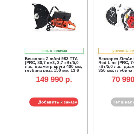
есть в наличии
уточнять на
Бензорез ZimAni 983 TTA
Бензорез ZimAni
(PRC, 80,7 см3, 3,7 кВт/5,0
Red Line (PRC, 74
л,с., диаметр круга 400 мм,
кВт/5,0 л.с., диа
глубина реза 150 мм, 13,6
350 мм, глубина 
кг.)
мм, 10,1 кг.)
149 990 p.
70 990
Добавить к заказу
Нет в нал