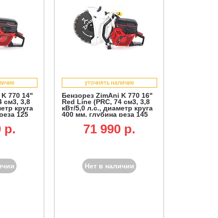
личие
уточнять наличие
 K 770 14"
Бензорез ZimAni K 770 16"
 см3, 3,8
Red Line (PRC, 74 см3, 3,8
метр круга
кВт/5,0 л.с., диаметр круга
реза 125
400 мм, глубина реза 145
мм, 10,1 кг.)
 p.
71 990 p.
ичии
Нет в наличии