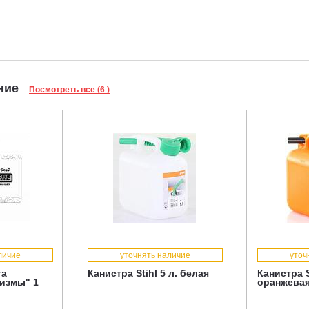
ание
Посмотреть все (6 )
личие
уточнять наличие
уточ
та
Канистра Stihl 5 л. белая
Канистра S
измы" 1
оранжева