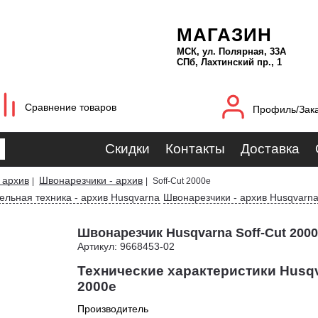
МАГАЗИН
МСК, ул. Полярная, 33А
СПб, Лахтинский пр., 1
Сравнение товаров
Профиль/Зак
Скидки
Контакты
Доставка
 архив
Швонарезчики - архив
|
|
Soff-Cut 2000e
ельная техника - архив Husqvarna
Швонарезчики - архив Husqvarn
Швонарезчик Husqvarna Soff-Cut 2000
Артикул: 9668453-02
Технические характеристики Husqv
2000e
Производитель