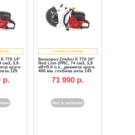
личие
уточнять наличие
 K 770 14"
Бензорез ZimAni K 770 16"
 см3, 3,8
Red Line (PRC, 74 см3, 3,8
метр круга
кВт/5,0 л.с., диаметр круга
реза 125
400 мм, глубина реза 145
мм, 10,1 кг.)
 p.
71 990 p.
ичии
Нет в наличии