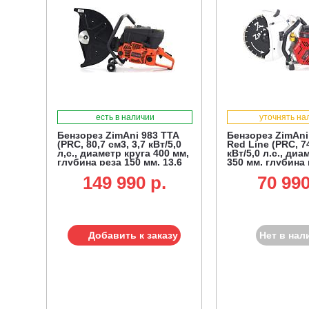
есть в наличии
уточнять на
Бензорез ZimAni 983 TTA
Бензорез ZimAni
(PRC, 80,7 см3, 3,7 кВт/5,0
Red Line (PRC, 74
л,с., диаметр круга 400 мм,
кВт/5,0 л.с., диа
глубина реза 150 мм, 13,6
350 мм, глубина 
кг.)
мм, 10,1 кг.)
149 990 p.
70 990
Добавить к заказу
Нет в нал