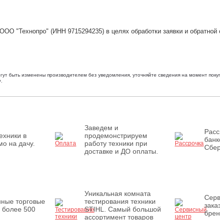
ООО "Технопро" (ИНН 9715294235) в целях обработки заявки и обратной 
огут быть изменены производителем без уведомления, уточняйте сведения на момент покуп
.
Заведем и
Расс
ехники в
продемонстрируем
банк
о на дачу.
работу техники при
Сбер
доставке и ДО оплаты.
Уникальная комната
Серв
нные торговые
тестирования техники
зака
 более 500
STIHL. Самый большой
брен
ассортимент товаров