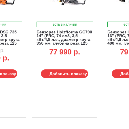
ичии
есть в наличии
ест
 DSG 735
Бензорез Holzfforma GC790
Бензорез 
 3,5
14" (PRC, 74 см3, 3,5
16" (PRC, 7
метр круга
кВт/4,8 л.с., диаметр круга
кВт/4,8 л.
реза 125
350 мм, глубина реза 125
400 мм, гл
мм, 10 кг.)
мм, 10,1 кг.
р.
77 990 p.
79
 р.
к заказу
Добавить к заказу
Доб