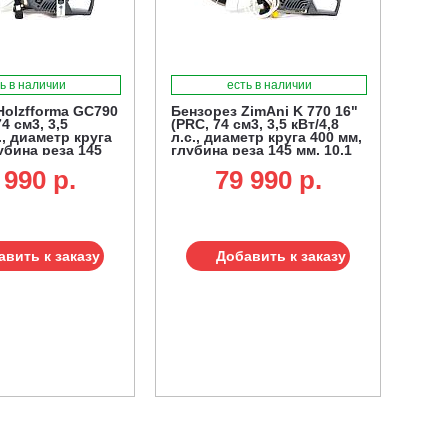
ь в наличии
есть в наличии
Holzfforma GC790
Бензорез ZimAni K 770 16"
4 см3, 3,5
(PRC, 74 см3, 3,5 кВт/4,8
с., диаметр круга
л.с., диаметр круга 400 мм,
убина реза 145
глубина реза 145 мм, 10,1
)
кг.)
 990 p.
79 990 p.
авить к заказу
Добавить к заказу