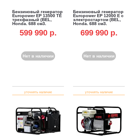
Бензиновый генератор
Бензиновый генератор
Europower EP 13500 ТЕ
Europower EP 12000 Е с
трехфазный (BEL,
электростартом (BEL,
Honda, 688 см3,
Honda, 688 см3,
13.5/12.0 кВт, 20 л,
12.0/10.8 кВт, 20 л, 150
599 990 p.
699 990 p.
электростарт, 149 кг)
кг)
Нет в наличии
Нет в наличии
уточнять наличие
уточнять наличие