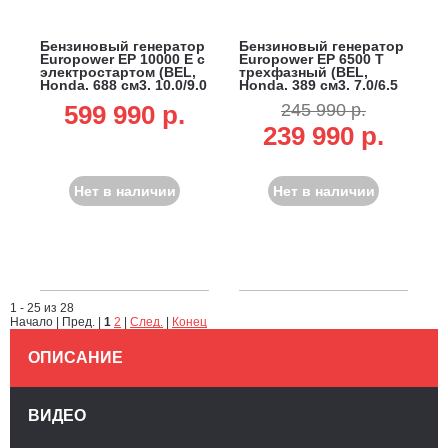
Бензиновый генератор
Бензиновый генератор
Europower EP 10000 Е с
Europower EP 6500 T
электростартом (BEL,
трехфазный (BEL,
Honda, 688 см3, 10.0/9.0
Honda, 389 см3, 7.0/6.5
кВт, 20 л, 146 кг)
кВт, 6.1 л, 80 кг)
599 990 p.
245 990 р.
239 990 р.
Нет в наличии
Нет в наличии
1 - 25 из 28
Начало | Пред. |
1
2
|
След.
|
Конец
ОПИСАНИЕ
ВИДЕО