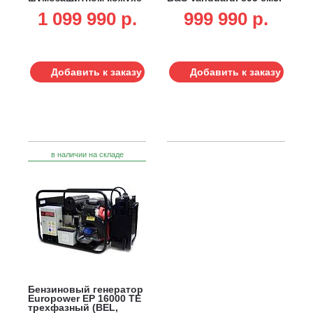
(BEL, Honda, 688 см3,
16.0/14.5 кВт, 41 л, 213
1 099 990 p.
999 990 p.
15.0/12.5 кВт, 20 л,
кг)
электростарт, 224 кг)
Добавить к заказу
Добавить к заказу
в наличии на складе
Бензиновый генератор
Europower EP 16000 ТЕ
трехфазный (BEL,