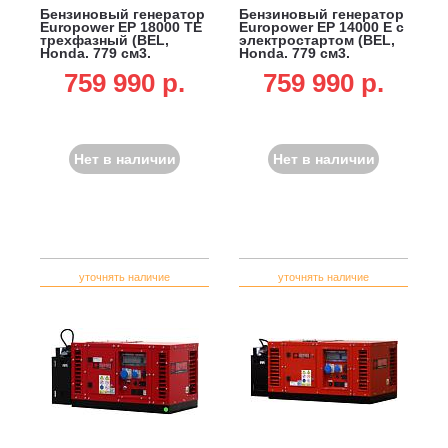
Бензиновый генератор
Бензиновый генератор
Europower EP 18000 ТЕ
Europower EP 14000 Е с
трехфазный (BEL,
электростартом (BEL,
Honda, 779 см3,
Honda, 779 см3,
17.5/16.0 кВт, 20 л,
13.5/12.0 кВт, 20 л, 162
759 990 p.
759 990 p.
электростарт, 165 кг)
кг)
Нет в наличии
Нет в наличии
уточнять наличие
уточнять наличие