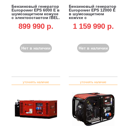
Бензиновый генератор
Бензиновый генератор
Europower EPS 6000 E в
Europower EPS 12000 E
шумозащитном кожухе
в шумозащитном
с электростартом (BEL,
кожухе с
Honda, 389 см3, 6.0/5.4
электростартом (BEL,
899 990 p.
1 159 990 p.
кВт, 20 л, 150 кг)
Honda, 688 см3,
12.0/10.0 кВт, 20 л, 220
кг)
Нет в наличии
Нет в наличии
уточнять наличие
уточнять наличие