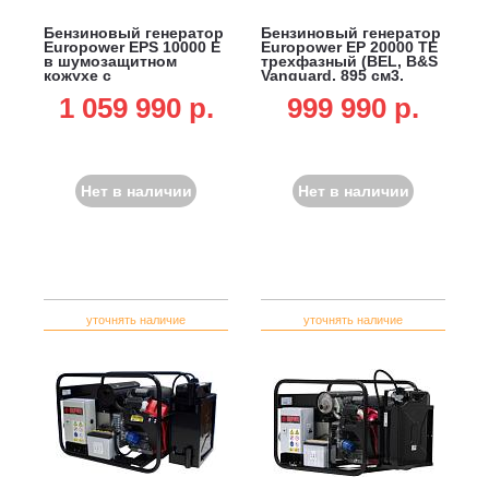
Бензиновый генератор
Бензиновый генератор
Europower EPS 10000 E
Europower EP 20000 ТЕ
в шумозащитном
трехфазный (BEL, B&S
кожухе с
Vanguard, 895 см3,
электростартом (BEL,
20.0/18.0 кВт, 41 л,
1 059 990 p.
999 990 p.
Honda, 630 см3, 10.0/8.0
электростарт, 213 кг)
кВт, 20 л, 200 кг)
Нет в наличии
Нет в наличии
уточнять наличие
уточнять наличие