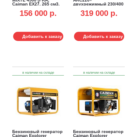
Caiman EX27, 265 см3,
двухрежимный 230/400
4.3 кВт, 230В, электрод
В (FRA, Caiman EX40,
156 000 p.
319 000 p.
3.2 мм, 6.1 л, 71 кг)
404 см3, 5 кВт, 7 л,
электрод 5 мм, 90.5 кг)
Добавить к заказу
Добавить к заказу
в наличии на складе
в наличии на складе
Бензиновый генератор
Бензиновый генератор
Caiman Explorer
Caiman Explorer