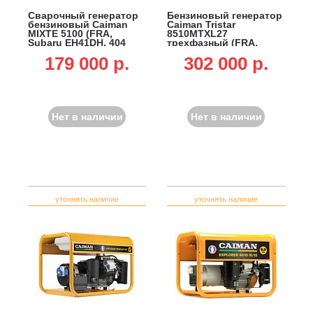
Сварочный генератор
Бензиновый генератор
бензиновый Caiman
Caiman Tristar
MIXTE 5100 (FRA,
8510MTXL27
Subaru EH41DH, 404
трехфазный (FRA,
см3, 6 кВт, 7 л,
Caiman EX40, 404 см3,
179 000 p.
302 000 p.
электрод 4 мм, 73 кг)
5.0/7.2 кВт, 25 л, 94 кг)
Нет в наличии
Нет в наличии
уточнять наличие
уточнять наличие