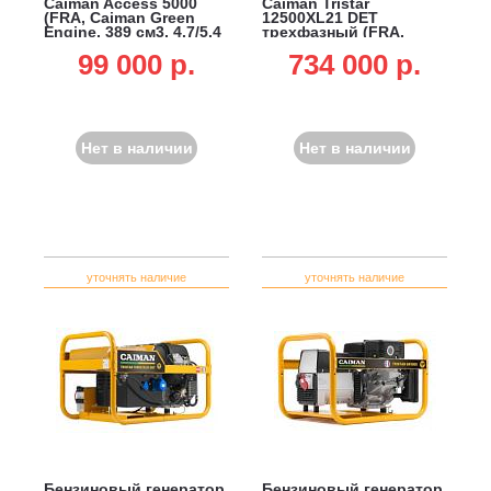
Caiman Access 5000
Caiman Tristar
(FRA, Caiman Green
12500XL21 DET
Engine, 389 см3, 4.7/5.4
трехфазный (FRA,
кВт, 6.5 л, 70 кг)
Yamaha EH72, 720 см3,
99 000 p.
734 000 p.
10/12 кВт, 21 л,
электростарт, 120 кг)
Нет в наличии
Нет в наличии
уточнять наличие
уточнять наличие
Бензиновый генератор
Бензиновый генератор