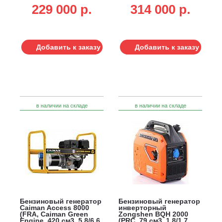
кг)
5.0/7.0 кВт, 25 л,
229 000 p.
314 000 p.
электростарт + ATS,
83.5 кг)
Добавить к заказу
Добавить к заказу
в наличии на складе
в наличии на складе
Бензиновый генератор
Бензиновый генератор
Caiman Access 8000
инверторный
(FRA, Caiman Green
Zongshen BQH 2000
Engine, 420 см3, 5.8/6.6
(PRC, 79 см3, 1.8/1.7