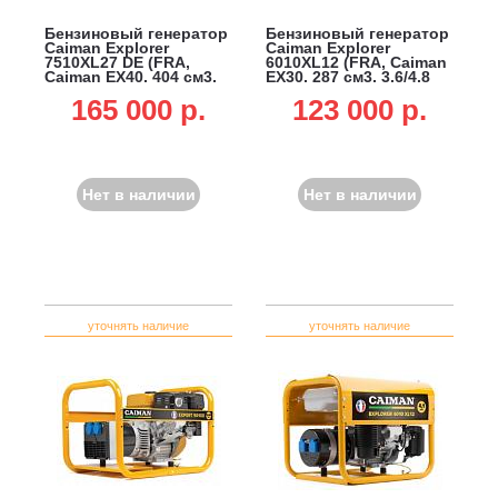
Бензиновый генератор
Бензиновый генератор
Caiman Explorer
Caiman Explorer
7510XL27 DE (FRA,
6010XL12 (FRA, Caiman
Caiman EX40, 404 см3,
EX30, 287 см3, 3.6/4.8
5.0/7.0 кВт, 25 л,
кВт, 14 л, 69 кг)
165 000 p.
123 000 p.
электростарт, 83.5 кг)
Нет в наличии
Нет в наличии
уточнять наличие
уточнять наличие