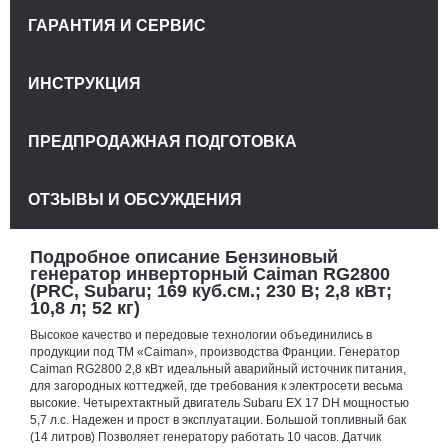
ГАРАНТИЯ И СЕРВИС
ИНСТРУКЦИЯ
ПРЕДПРОДАЖНАЯ ПОДГОТОВКА
ОТЗЫВЫ И ОБСУЖДЕНИЯ
Подробное описание Бензиновый
генератор инверторный Caiman RG2800
(PRC, Subaru; 169 куб.см.; 230 В; 2,8 кВт;
10,8 л; 52 кг)
Высокое качество и передовые технологии объединились в
продукции под ТМ «Caiman», производства Франции. Генератор
Caiman RG2800 2,8 кВт идеальный аварийный источник питания,
для загородных коттеджей, где требования к электросети весьма
высокие. Четырехтактный двигатель Subaru EX 17 DH мощностью
5,7 л.с. Надежен и прост в эксплуатации. Большой топливный бак
(14 литров) Позволяет генератору работать 10 часов. Датчик