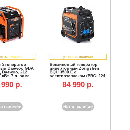
нять наличие
уточнять наличие
й генератор
Бензиновый генератор
ный Daewoo GDA
инверторный Zongshen
, Daewoo, 212
BQH 3500 E с
7 кВт, 7 л, рама,
электрозапуском (PRC, 224
см3, 3.5/3.2 кВт, 7.8 л, 35 кг)
 990 p.
84 990 p.
 в наличии
Нет в наличии