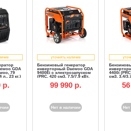
личие
уточнять наличие
уточ
ератор
Бензиновый генератор
Бензиновы
aewoo GDA
инверторный Daewoo GDA
инвертор
woo, 79
9400Ei с электрозапуском
4400i (PRC
4 л., 23 кг.)
(PRC, 420 см3, 7,5/7,9 кВт,
см3, 3,4/3,
колеса, 16 л, рама, 65 кг)
32 кг)
 p.
99 990 p.
56
ичии
Нет в наличии
Нет