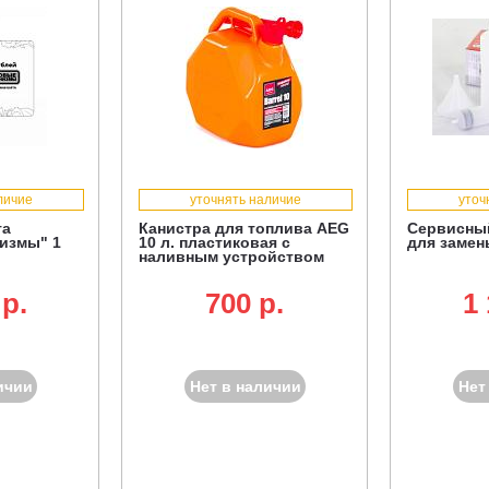
личие
уточнять наличие
уточ
та
Канистра для топлива AEG
Сервисный
измы" 1
10 л. пластиковая с
для замен
наливным устройством
 p.
700 p.
1 
ичии
Нет в наличии
Нет