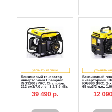
уточнять наличие
уточнять на
Бензиновый генератор
Бензиновый ген
инверторный Champion
инверторный C
IGG3200 (PRC, Champion,
IGG980 (PRC, 2-х
212 см3/7.0 л.с., 3.2/3.5 кВт,
69 см3/2 л.с., 1.0/
5.7 л, 26 кг)
л, 12.7 кг)
39 490 p.
12 090