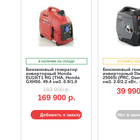
в наличии на складе
уточнять на
Бензиновый генератор
Бензиновый ген
инверторный Honda
инверторный D
EU10iT1 RG (THA, Honda
2500Si (PRC, Dae
GXH50, 49.4 см3, 0.9/1.0
см3, 2,0/2,2 кВт., 
кВт, 2.1 л, 13 кг)
183 900 р.
39 990
169 900 р.
Добавить к заказу
Нет в нал