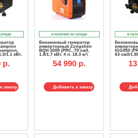
 складе
в наличии на складе
в нал
ератор
Бензиновый генератор
Бензиновы
hampion
инверторный Zongshen
инвертор
hampion,
BQH 2000 (PRC, 79 см3,
IGG950 (PR
1.0/1.1 кВт,
1.8/1.7 кВт, 4 л, 18.3 кг)
63 см3/1.86
2.2 л, 11.7 
 p.
54 990 p.
13
к заказу
Добавить к заказу
Доб