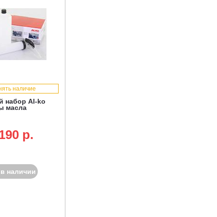
нять наличие
 набор Al-ko
ы масла
190 p.
 в наличии