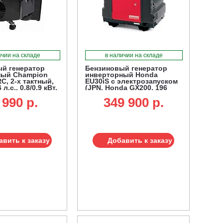
ичии на складе
в наличии на складе
й генератор
Бензиновый генератор
ный Champion
инверторный Honda
C, 2-х тактный,
EU30iS с электрозапуском
 л.с., 0.8/0.9 кВт,
(JPN, Honda GX200, 196
кг)
см3, 2.8/3.0 кВт, 13 л, 61 кг)
 990 p.
349 900 p.
авить к заказу
Добавить к заказу