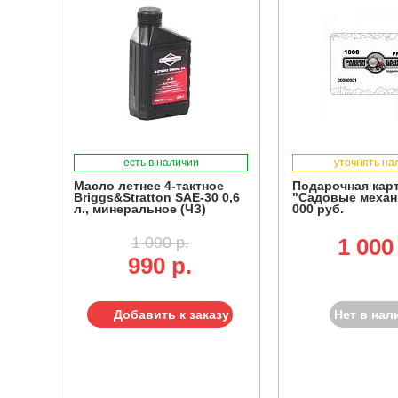
есть в наличии
уточнять на
Масло летнее 4-тактное
Подарочная кар
Briggs&Stratton SAE-30 0,6
"Садовые механ
л., минеральное (ЧЗ)
000 руб.
1 090 р.
1 000
990 р.
Добавить к заказу
Нет в нал