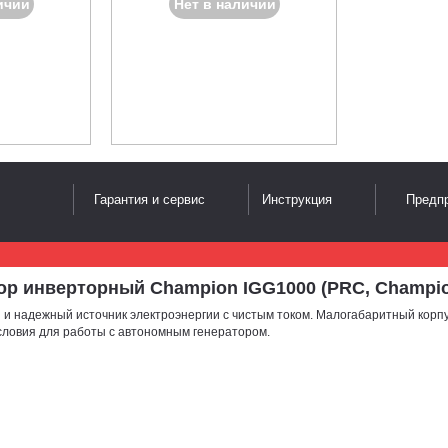
ичии
Нет в наличии
Гарантия и сервис
Инструкция
Предпр
инверторный Champion IGG1000 (PRC, Champion; 54 
 и надежный источник электроэнергии с чистым током. Малогабаритный корпус
ловия для работы с автономным генератором.