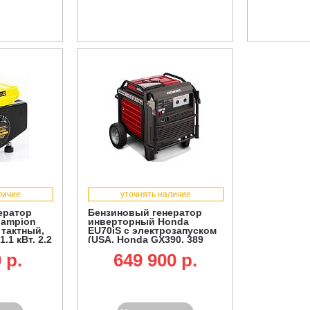
личие
уточнять наличие
ератор
Бензиновый генератор
hampion
инверторный Honda
 тактный,
EU70iS с электрозапуском
1.1 кВт, 2.2
(USA, Honda GX390, 389
см3, 5.5/7.0 кВт, колеса,
 p.
649 900 p.
19.2 л, 118.1 кг)