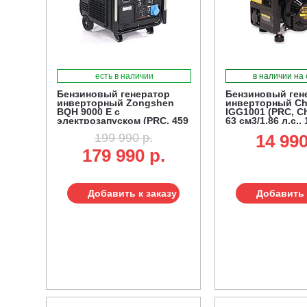
есть в наличии
в наличии на
Бензиновый генератор
Бензиновый ген
инверторный Zongshen
инверторный C
BQH 9000 E с
IGG1001 (PRC, C
электрозапуском (PRC, 459
63 см3/1.86 л.с., 
см3, 7,5/7,2 кВт, 27 л, 89 кг)
2.2 л, 11,8 кг.)
199 990 р.
14 990
179 990 р.
Добавить к заказу
Добавить 