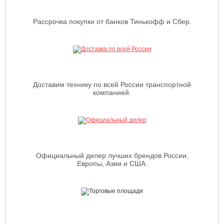
S532933702563
Ремень 17x2060 Li арт. N272731264
Рассрочка покупки от банков Тинькофф и Сбер.
Кит № 684 (комплект управления желобом) арт.
S532986016843
Технические характеристики :
Максимальная скорость при работе 2 км/ч.
Доставим технику по всей России транспортной
Ширина 100 см.
компанией.
Скорость вращения шнека 1480 об/мин.
Вес 67 кг.
Официальный дилер лучших брендов России,
Европы, Азии и США.