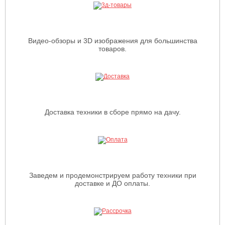
подлокотниками позволяет находиться в нем
продолжительное время, не ощущая усталости. Органы
управления расположены под рукой: бесступенчатый рычаг
регулировки скорости, включение освещения и привода деки,
Видео-обзоры и 3D изображения для большинства
товаров.
стояночный тормоз. Отличный обзор с места оператора.
Снегоуборщик роторный одноступенчатый Caiman FS100.3
для Comodo 2WD / 4WD.
Роторный снегоуборщик является
отличным инструментом для тех, кто пользуется садовым
трактором Caiman и рассматривает возможность расширения
использования садового трактора также в зимнем сезоне. Вес
садового трактора около 300 кг + 80 кг (ротор и сцепка) + 60 кг
Доставка техники в сборе прямо на дачу.
(оператор) + 45 кг (балласт на заднюю раму) = около 500 кг.
Такая конструкция обеспечивает в 3-4 раза больше мощности
чем ручная снегоуборочная машина.
Для того чтобы поставить снегоуборщикFS100.3 на
трактор Caiman Comodo необходимо следующее навесное
оборудование (входит в комплект поставки
Заведем и продемонстрируем работу техники при
снегоуборочного трактора)
доставке и ДО оплаты.
Сцепка (передний держатель) ZP5 4x4/4x2 арт.
S000000002172
Блок ременной трансмиссии PPT5 4x4/4x2 арт.