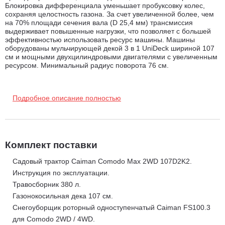
Блокировка дифференциала уменьшает пробуксовку колес,
сохраняя целостность газона. За счет увеличенной более, чем
на 70% площади сечения вала (D 25,4 мм) трансмиссия
выдерживает повышенные нагрузки, что позволяет с большей
эффективностью использовать ресурс машины. Машины
оборудованы мульчирующей декой 3 в 1 UniDeck шириной 107
см и мощными двухцилиндровыми двигателями с увеличенным
ресурсом. Минимальный радиус поворота 76 см.
Преимущества садового трактора Caiman Comodo Max
Подробное описание полностью
2WD 107D2K2:
Высокопроизводительный японский двигатель
премиум-класса Kawasaki.
Мощный двухцилиндровый V-
образный двигатель Kawasaki FS600V с рабочим объемом
Комплект поставки
603 см3. Расход топлива у двигателей такого класса на 20%
Садовый трактор Caiman Comodo Max 2WD 107D2K2.
ниже, чем у большинства аналогов: экономия топлива при
Инструкция по эксплуатации.
регулярной работе в сезон может составлять от 0,5 до 1
Травосборник 380 л.
тонны. Верхнее расположение клапанов (OHV) обеспечивает
Газонокосильная дека 107 см.
лучшее завихрение топливной смеси при заполнении камеры
Снегоуборщик роторный одноступенчатый Caiman FS100.3
сгорания, лучшую мощностную отдачу и чистоту выхлопа.
для Comodo 2WD / 4WD.
Такая конструкция дает более стабильный температурный