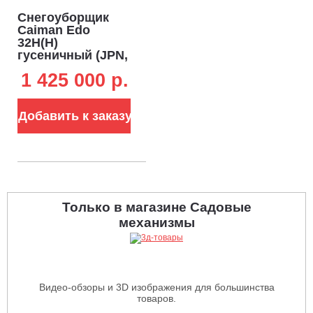
Снегоуборщик
Caiman Edo
32H(H)
гусеничный (JPN,
80 см, Honda, 390
1 425 000 p.
см3, 12 л.с.,
аккумулятор 12В,
гидростатическая
Добавить к заказу
трансмиссия, LED
фара, 255 кг)
Только в магазине Садовые
механизмы
Видео-обзоры и 3D изображения для большинства
товаров.