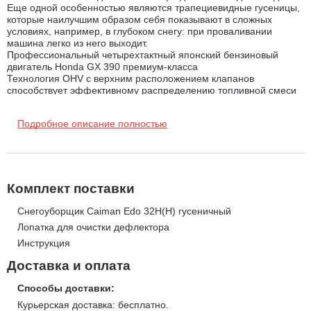
Еще одной особенностью являются трапециевидные гусеницы,
которые наилучшим образом себя показывают в сложных
условиях, например, в глубоком снегу: при проваливании
машина легко из него выходит.
Профессиональный четырехтактный японский бензиновый
двигатель Honda GX 390 премиум-класса
Технология OHV с верхним расположением клапанов
способствует эффективному распределению топливной смеси
и практически полному ее сгоранию, чистоте выхлопа и
высокому КПД. Чугунная гильза цилиндра увеличивает ресурс
Подробное описание полностью
двигателя. Система механической декомпрессии и
переменного зажигания гарантирует легкий запуск. Опорные
подшипники коленвала и выхлопная система большого объема
обеспечивают плавную и тихую работу мотора. Мотор
соответствует экологическим требованиям CARB и EPA.
Комплект поставки
Профессиональная двухступенчатая система выброса
снега
Снегоуборщик Caiman Edo 32H(H) гусеничный
Лопатка для очистки дефлектора
1 ступень — ленточный шнек. Он измельчает и взбивает снег,
Инструкция
чтобы увеличить дальность выброса снега и облегчить
нагрузку на двигатель.
Доставка и оплата
2 ступень – крыльчатка с частотой вращения 1200 об/мин. Её
Способы доставки:
лопасти усилены металлическими пластинами, чтобы
Курьерская доставка: бесплатно.