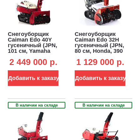
характеризуются более длительным сроком службы.
Снегоуборщик
Снегоуборщик
Caiman Edo 40Y
Caiman Edo 32H
гусеничный (JPN,
гусеничный (JPN,
101 см, Yamaha
80 см, Honda, 390
EH65, 653 см3,
см3, 12 л.с.,
2 449 000 p.
1 129 000 p.
аккумулятор 12В,
аккумулятор 12В,
гидростатическая
гидростатическая
трансмиссия, LED
трансмиссия, LED
Добавить к заказу
Добавить к заказу
фара, 525 кг.)
фара, 195 кг)
В наличии на складе
В наличии на складе