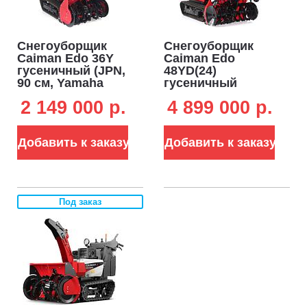
Снегоуборщик
Снегоуборщик
Caiman Edo 36Y
Caiman Edo
гусеничный (JPN,
48YD(24)
90 см, Yamaha
гусеничный
EH65, 653 см3,
дизельный (JPN,
2 149 000 p.
4 899 000 p.
аккумулятор 12В,
122 см, Yanmar,
гидростатическая
1331 куб.см.,
трансмиссия, LED
аккумулятор 12В,
Добавить к заказу
Добавить к заказу
фара, 411 кг.)
гидростатическая
трансмиссия,
фара, 930 кг)
Под заказ