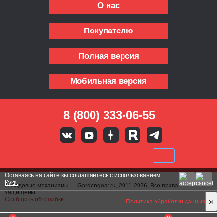
О нас
Покупателю
Полная версия
Мобильная версия
8 (800) 333-06-55
Оставаясь на сайте вы
соглашаетесь с использованием
Куки.
© Садовые механизмы — Gardengear.ru, 2011-2026. Все права
защищены.
Сообщить об ошибке
Политика обработки данных