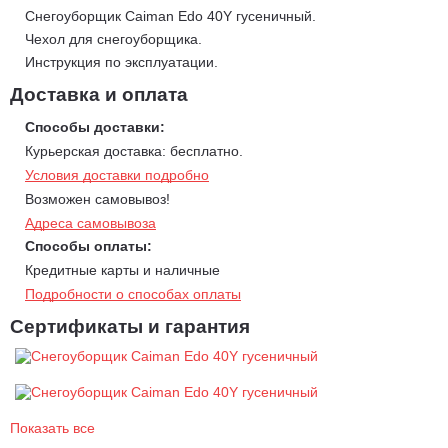
машин.
Снегоуборщик Caiman Edo 40Y гусеничный.
Чехол для снегоуборщика.
Рабочие характеристики:
Инструкция по эксплуатации.
Ширина ковша: 1010 мм.
Доставка и оплата
Высота ковша: 65,3 мм.
MAX производительность: 120 тонн/час.
Способы доставки:
MAX дальность выброса: 25 м.
Курьерская доставка: бесплатно.
Оснащен 4-тактным бензиновым V-образным двигателем
Условия доставки подробно
Yamaha EH65.
Возможен самовывоз!
Адреса самовывоза
Уникальные преимущества Caiman Edo 40Y
:
Способы оплаты:
Профессиональная двухступенчатая система выброса
Кредитные карты и наличные
снега.
Подробности о способах оплаты
1 ступень – ленточный шнек, измельчающий и взбивающий
Сертификаты и гарантия
снеговые массы, благодаря чему увеличивается дальность
выброса снега и облегчается нагрузка на двигатель.
2 ступень – мощная крыльчатка с лопастями, усиленными
металлическими пластинами. При максимальной скорости
вращения она способна отбрасывать снег на расстояние до 25
метров.
Показать все