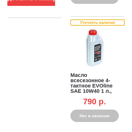
Профессиональный японский зимний двигатель
премиум-класса.
Снегоуборочные машины Caiman EDO
40Y оснащены профессиональным японским 4-тактным
Уточнять наличие
бензиновым V-образным двигателем Yamaha EH65 с
верхним расположением клапанов и воздушным
охлаждением. Двигатели имеют вертикальное расположение
цилиндров, что дает возможность оптимизировать условия
смазки, достичь максимальных усилий на коленчатом валу и
существенно снизить расход масла. Максимальная
надежность двигателя достигается путем обеспечения
низкой температуры масла при тяжелых условиях работы,
выполнения каналов воздушного охлаждения особой формы
на блоке цилиндров и головке блока, усилением коленчатого
Масло
вала.
всесезонное 4-
тактное EVOline
SAE 10W40 1 л.,
Инновационная система регулировки наклона шнека в
полусинтетическое
вертикальной плоскости.
Снегоуборочная машина Caiman
790 p.
EDO 40Y оснащена системой гидравлической регулировки
положения высоты шнека: верхнее положение
предназначено для уборки высоких сугробов и снежных
Нет в наличии
завалов до 75 см, среднее – для уборки снега в стандартном
режиме, нижнее – для эффективной уборки глубокого снега
и жесткого наста. Система быстро и легко определяет высоту
забора снега, учитывая погодные условия и рельеф