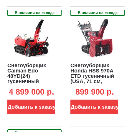
Система освещения Snow Light.
Новые галогенные фары
Snow Light автомобильного типа, установленные на
В наличии на складе
В наличии на складе
снегоуборщиках CAIMAN, обеспечивают стабильную
плотную световую заливку в темное время суток, что
значительно увеличивает временной диапазон
использования машины.
Снегоуборщик
Снегоуборщик
Caiman Edo
Honda HSS 970A
48YD(24)
ETD гусеничный
гусеничный
(USA, 71 см,
дизельный (JPN,
Honda, 270 см3,
4 899 000 p.
899 900 p.
122 см, Yanmar,
аккумулятор 12В,
1331 куб.см.,
гидростатическая
аккумулятор 12В,
трансмиссия, LED
Добавить к заказу
Добавить к заказу
гидростатическая
фара, 125 кг)
трансмиссия,
фара, 930 кг)