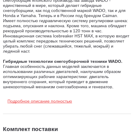
снегоуборщик японского производства завода WADO -
единственный в мире, который делает гибридные
снегоуборщики, как под собственной маркой WADO, так и для
Honda и Yamaha. Теперь и в России под брендом Caiman.
И
меет полностью гидравлическую систему регулировки шнека:
подъема, опускания и наклона. Кроме того, машина обладает
рекордной производительностью в 120 тонн в час.
Инновационная система Icebreaker HST MAX, в которую входит
целый комплекс передовых технических решений, позволяет
убирать любой снег (слежавшийся, тяжелый, мокрый) и
ледяной наст.
Гибридные технологии снегоуборочной техники WADO.
Главная особенность данных моделей заключается в
использовании различных двигателей, наилучшим образом
оптимизирующих рабочие характеристики: двигатель
внутреннего сгорания, который приводит в движение
шнекороторный механизм снегозаборника и генератор,
питающий два электродвигателя, каждый из которых приводит в
движение одну гусеницу. Находясь под управлением бортового
Подробное описание полностью
компьютера, эти двигатели работают независимо. Таким
образом, скорость поступательного движения адаптируется к
рабочей нагрузке в данный момент, снижаясь при увеличении
нагрузки, причем независимо от скорости вращения
шнекороторного механизма. Два независимых
электродвигателя, приводящие в движение гусеницы,
Комплект поставки
обеспечивают безупречную управляемость снегоуборочных