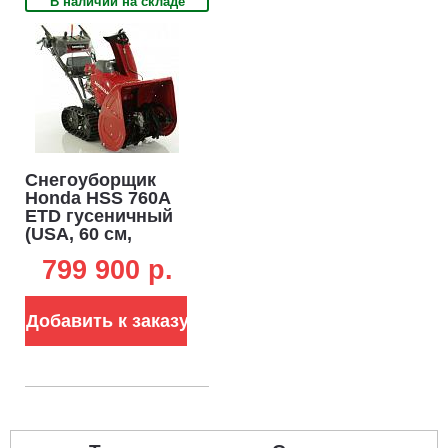
В наличии на складе
Снегоуборщик
Honda HSS 760A
ETD гусеничный
(USA, 60 см,
Honda, 196 см3,
799 900 p.
аккумулятор 12В,
гидростатическая
трансмиссия, LED
Добавить к заказу
фара, 115 кг)