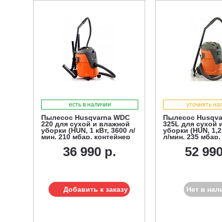
есть в наличии
уточнять на
Пылесос Husqvarna WDC
Пылесос Husqv
220 для сухой и влажной
325L для сухой 
уборки (HUN, 1 кВт, 3600 л/
уборки (HUN, 1,2
мин, 210 мбар, контейнер
л/мин, 235 мбар,
20 л., фильтр для влажной
25 л., фильтр д
36 990 р.
52 990
уборки, шланг 2,5 м.)
уборки, шланг 3,
Добавить к заказу
Нет в нал