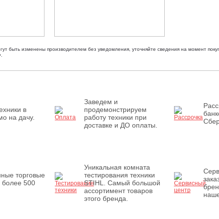
огут быть изменены производителем без уведомления, уточняйте сведения на момент покуп
.
Заведем и
Расс
ехники в
продемонстрируем
банк
о на дачу.
работу техники при
Сбер
доставке и ДО оплаты.
Уникальная комната
Серв
нные торговые
тестирования техники
зака
 более 500
STIHL. Самый большой
брен
ассортимент товаров
наше
этого бренда.