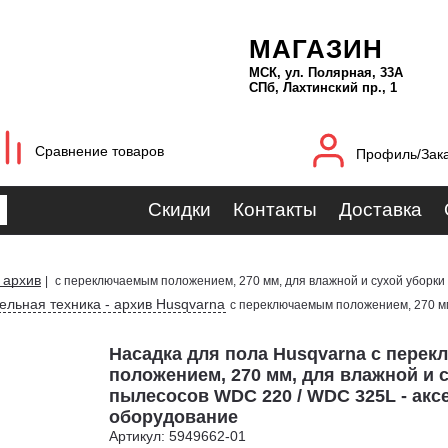
МАГАЗИН
МСК, ул. Полярная, 33А
СПб, Лахтинский пр., 1
Сравнение товаров
Профиль/Зак
Скидки
Контакты
Доставка
 архив
|
с переключаемым положением, 270 мм, для влажной и сухой уборк
ельная техника - архив Husqvarna
с переключаемым положением, 270 мм
Насадка для пола Husqvarna с пере
положением, 270 мм, для влажной и 
пылесосов WDC 220 / WDC 325L - акс
оборудование
Артикул: 5949662-01