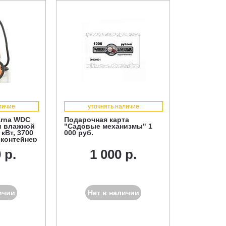
личие
уточнять наличие
arna WDC
Подарочная карта
и влажной
"Садовые механизмы" 1
 кВт, 3700
000 руб.
 контейнер
ля влажной
 р.
1 000 р.
5 м.)
ичии
Нет в наличии