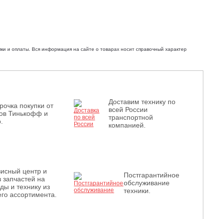
ки и оплаты. Вся информация на сайте о товарах носит справочный характер
Доставим технику по
рочка покупки от
всей России
ов Тинькофф и
транспортной
.
компанией.
исный центр и
Постгарантийное
з запчастей на
обслуживание
ды и технику из
техники.
го ассортимента.