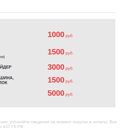
1000
руб.
1500
руб.
ем)
3000
АЙДЕР
руб.
ШИНА,
1500
руб.
ЛОК
5000
руб.
ния, уточняйте сведения на момент покупки и оплаты. Вся
и 437 ГК РФ.