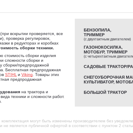
БЕНЗОПИЛА,
 (при вскрытии проверяется, все
ТРИММЕР
и), проверка регулировок,
(с двухтактным двигателем)
мазки в редукторах и коробках
ГАЗОНОКОСИЛКА,
тоимость сборки техники.
МОТОБУР, ТРИММЕР
ю стоимость сборки изделия
(с четырехтактным двигател
ни сложности сборки и
мму сборки/предпродажной
САДОВЫЕ ТРАКТОР/Р
за. Бесплатная предпродажная
дов
STIHL
и
Viking
. Товары этих
СНЕГОУБОРОЧНАЯ МА
атная предпродажная
КУЛЬТИВАТОР, МОТОБ
рудования
на трактора и
БОЛЬШОЙ ТРАКТОР
вида техники и сложности работ.
.
и комплектация могут быть изменены производителем без уведомле
 не является публичной офертой в соответствии с пунктом 2 стать