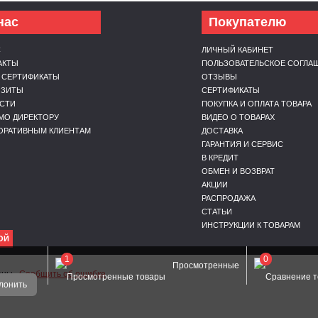
нас
Покупателю
С
ЛИЧНЫЙ КАБИНЕТ
АКТЫ
ПОЛЬЗОВАТЕЛЬСКОЕ СОГЛА
 СЕРТИФИКАТЫ
ОТЗЫВЫ
ИЗИТЫ
СЕРТИФИКАТЫ
СТИ
ПОКУПКА И ОПЛАТА ТОВАРА
МО ДИРЕКТОРУ
ВИДЕО О ТОВАРАХ
ОРАТИВНЫМ КЛИЕНТАМ
ДОСТАВКА
ГАРАНТИЯ И СЕРВИС
В КРЕДИТ
ОБМЕН И ВОЗВРАТ
АКЦИИ
РАСПРОДАЖА
СТАТЬИ
ИНСТРУКЦИИ К ТОВАРАМ
ОЙ
1
0
Просмотренные
щены.
Сообщить об ошибке
лонить