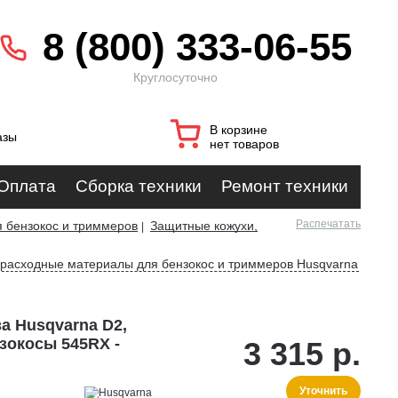
8 (800) 333-06-55
Круглосуточно
В корзине
азы
нет товаров
Оплата
Сборка техники
Ремонт техники
Распечатать
 бензокос и триммеров
Защитные кожухи,
|
 расходные материалы для бензокос и триммеров Husqvarna
а Husqvarna D2,
нзокосы 545RX -
3 315 р.
Уточнить