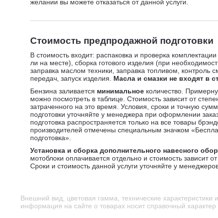
желании вы можете отказаться от данной услуги.
Стоимость предпродажной подготовки
В стоимость входит: распаковка и проверка комплектации
ли на месте), сборка готового изделия (при необходимост
заправка маслом техники, заправка топливом, контроль с
передач, запуск изделия.
Масла и смазки не входят в с
Бензина заливается
минимальное
количество. Примерну
можно посмотреть в таблице. Стоимость зависит от степе
затраченного на это время. Условия, сроки и точную су
подготовки уточняйте у менеджера при оформлении зака
подготовка распространяется только на все товары брэн
производителей отмечены специальным значком «Беспл
подготовка».
Установка и сборка дополнительного навесного обо
мотоблоки оплачивается отдельно и стоимость зависит от 
Сроки и стоимость данной услуги уточняйте у менеджеров
Внешний вид, цветовая гамма, технические характеристики 
информация на сайте о товарах носит справочный характер и