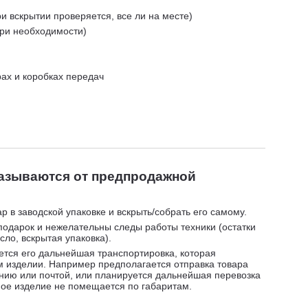
и вскрытии проверяется, все ли на месте)
при необходимости)
рах и коробках передач
казываются от предпродажной
р в заводской упаковке и вскрыть/собрать его самому.
подарок и нежелательны следы работы техники (остатки
сло, вскрытая упаковка).
ется его дальнейшая транспортировка, которая
 изделии. Например предполагается отправка товара
нию или почтой, или планируется дальнейшая перевозка
ное изделие не помещается по габаритам.