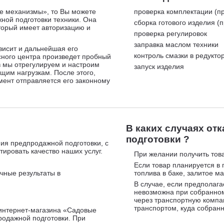
е механизмы», то Вы можете
проверка комплектации (пр
ной подготовки техники. Она
сборка готового изделия (
оторый имеет авторизацию и
проверка регулировок
заправка маслом техники
ависит и дальнейшая его
контроль смазки в редукто
сного центра произведет пробный
в мы отрегулируем и настроим
запуск изделия
ящим нагрузкам. После этого,
мент отправляется его законному
В каких случаях от
подготовки ?
ия предпродажной подготовки, с
ировать качество наших услуг.
При желании получить това
Если товар планируется в 
чные результаты в
топлива в баке, залитое ма
В случае, если предполага
невозможна при собранном
через транспортную компа
транспортом, куда собран
интернет-магазина «Садовые
родажной подготовки. При