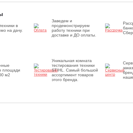
ы
Заведем и
Расс
техники в
продемонстрируем
банк
мо на дачу.
работу техники при
Сбер
доставке и ДО оплаты.
Уникальная комната
Серв
енные
тестирования техники
зака
е площади
STIHL. Самый большой
брен
00 м2
ассортимент товаров
наше
этого бренда.