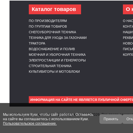
Каталог товаров
О 
ПО ПРОИЗВОДИТЕЛЯМ
О НА
ПО ГРУППАМ ТОВАРОВ
КОНТ
СНЕГОУБОРОЧНАЯ ТЕХНИКА
НАШИ
ТЕХНИКА ДЛЯ УХОДА ЗА ГАЗОНАМИ
РЕКВ
ТРАКТОРА
НОВО
ВОДОСНАБЖЕНИЕ И ПОЛИВ
ПИСЬ
МОЕЧНАЯ И УБОРОЧНАЯ ТЕХНИКА
КОРП
ЭЛЕКТРОСТАНЦИИ И ГЕНЕРАТОРЫ
СТРОИТЕЛЬНАЯ ТЕХНИКА
КУЛЬТИВАТОРЫ И МОТОБЛОКИ
ИНФОРМАЦИЯ НА САЙТЕ НЕ ЯВЛЯЕТСЯ ПУБЛИЧНОЙ ОФЕРТ
Мы используем Куки, чтобы сайт работал. Оставаясь
© Садовые механизмы — Gardengear.ru, 2011-2026. Все права защи
на сайте вы соглашаетесь с использованием Куки.
Принять
Отк
Пользовательское соглашение.