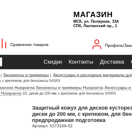
МАГАЗИН
МСК, ул. Полярная, 33А
СПб, Лахтинский пр., 1
Сравнение товаров
Профиль/Зак
Скидки
Контакты
Доставка
Бензокосы и триммеры
Аксессуары и расходные материалы для
|
|
м, с крепежом, для бензокосы 545RX
газоном Husqvarna
Бензокосы и триммеры Husqvarna
Аксессуары и
 Husqvarna
D2, диски до 200 мм, с крепежом, для бензокосы 545RX
Защитный кожух для дисков кусторез
диски до 200 мм, с крепежом, для бе
предпродажная подготовка
Артикул: 5373109-02