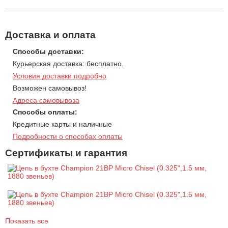
резцы
Vibe-ban
, ослабляющие вибрацию, соединительные
звенья для обеспечения удобства и безопасности при
эксплуатации, которые оснащены системой
LubriLink
для
более качественной смазки. Правильность заточки
Доставка и оплата
обеспечивается наличием вспомогательной метки на верхней
грани резца.
Способы доставки:
Курьерская доставка: бесплатно.
Условия доставки подробно
Возможен самовывоз!
Адреса самовывоза
Способы оплаты:
Кредитные карты и наличные
Подробности о способах оплаты
Сертификаты и гарантия
Показать все