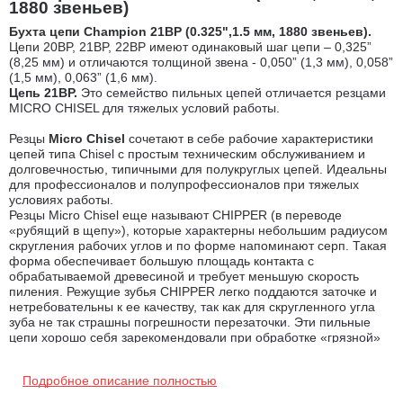
1880 звеньев)
Бухта цепи Champion 21BP (0.325",1.5 мм, 1880 звеньев).
Цепи 20BP, 21BP, 22BP имеют одинаковый шаг цепи – 0,325”
(8,25 мм) и отличаются толщиной звена - 0,050” (1,3 мм), 0,058”
(1,5 мм), 0,063” (1,6 мм).
Цепь 21BP.
Это семейство пильных цепей отличается резцами
MICRO CHISEL для тяжелых условий работы.
Резцы
Micro Chisel
сочетают в себе рабочие характеристики
цепей типа Chisel с простым техническим обслуживанием и
долговечностью, типичными для полукруглых цепей. Идеальны
для профессионалов и полупрофессионалов при тяжелых
условиях работы.
Резцы Micro Chisel еще называют CHIPPER (в переводе
«рубящий в щепу»), которые характерны небольшим радиусом
скругления рабочих углов и по форме напоминают серп. Такая
форма обеспечивает большую площадь контакта с
обрабатываемой древесиной и требует меньшую скорость
пиления. Режущие зубья CHIPPER легко поддаются заточке и
нетребовательны к ее качеству, так как для скругленного угла
зуба не так страшны погрешности перезаточки. Эти пильные
цепи хорошо себя зарекомендовали при обработке «грязной»
древесины.
Подробное описание полностью
Облегченная, быстрорежущая цепь с амортизирующими
ведущими звеньями, уменьшающими отдачу. Эта цепь имеет