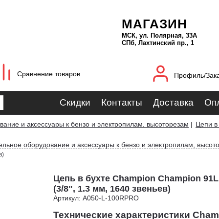
МАГАЗИН
МСК, ул. Полярная, 33А
СПб, Лахтинский пр., 1
Сравнение товаров
Профиль/Зак
Скидки
Контакты
Доставка
Оп
ание и аксессуары к бензо и электропилам, высоторезам
Цепи в
|
ельное оборудование и аксессуары к бензо и электропилам, высот
в)
Цепь в бухте Champion Champion 91
(3/8", 1.3 мм, 1640 звеньев)
Артикул: A050-L-100RPRO
Технические характеристики Cham