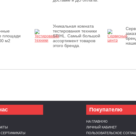
доставке и ДО оплаты.
Уникальная комната
Серв
енные
тестирования техники
зака
е площади
STIHL. Самый большой
брен
00 м2
ассортимент товаров
наше
этого бренда.
нас
Покупателю
С
НА ГЛАВНУЮ
АКТЫ
ЛИЧНЫЙ КАБИНЕТ
 СЕРТИФИКАТЫ
ПОЛЬЗОВАТЕЛЬСКОЕ СОГЛА