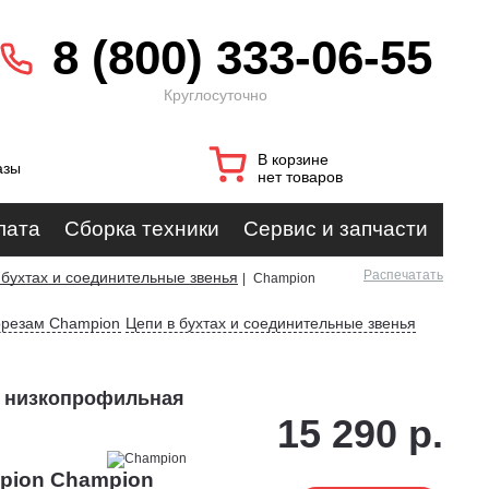
8 (800) 333-06-55
Круглосуточно
В корзине
азы
нет товаров
лата
Сборка техники
Сервис и запчасти
Распечатать
 бухтах и соединительные звенья
|
Champion
орезам Champion
Цепи в бухтах и соединительные звенья
L низкопрофильная
15 290 р.
pion Champion