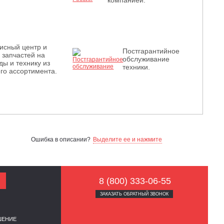
компанией.
исный центр и
Постгарантийное
з запчастей на
обслуживание
ды и технику из
техники.
го ассортимента.
Ошибка в описании?
Выделите ее и нажмите
8 (800) 333-06-55
ЗАКАЗАТЬ ОБРАТНЫЙ ЗВОНОК
ШЕНИЕ