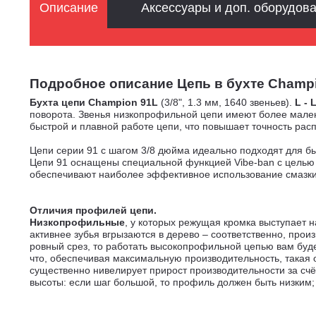
Описание
Аксессуары и доп. оборудов
Подробное описание Цепь в бухте Champion
Бухта цепи Champion 91L
(3/8", 1.3 мм, 1640 звеньев).
L - 
поворота. Звенья низкопрофильной цепи имеют более маленьк
быстрой и плавной работе цепи, что повышает точность рас
Цепи серии 91 с шагом 3/8 дюйма идеально подходят для бы
Цепи 91 оснащены специальной функцией Vibe-ban с целью с
обеспечивают наиболее эффективное использование смазки
Отличия профилей цепи.
Низкопрофильные
, у которых режущая кромка выступает 
активнее зубья вгрызаются в дерево – соответственно, про
ровный срез, то работать высокопрофильной цепью вам буде
что, обеспечивая максимальную производительность, такая 
существенно нивелирует прирост производительности за сч
высоты: если шаг большой, то профиль должен быть низким;