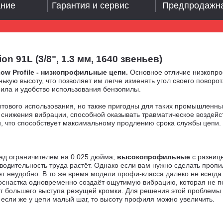
ание
Гарантия и сервис
Предпродажна
 91L (3/8", 1.3 мм, 1640 звеньев)
Low Profile - низкопрофильные цепи.
Основное отличие низкопро
ую высоту, что позволяет им легче изменять угол своего поворота
пила и удобство использования бензопилы.
тового использования, но также пригодны для таких промышленных
нижения вибрации, способной оказывать травматическое воздейств
, что способствует максимальному продлению срока службы цепи.
над ограничителем на 0.025 дюйма;
высокопрофильные
с разнице
изводительность труда растёт. Однако если вам нужно сделать про
т неудобно. В то же время модели профи-класса далеко не всегда
оснастка одновременно создаёт ощутимую вибрацию, которая не по
ёт большего выступа режущей кромки. Для решения этой проблемы
 если же у цепи малый шаг, то высоту профиля можно увеличить.