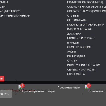
ИЗИТЫ
ПОЛИТИКА ОБРАБОТКИ П.Д
СТИ
СОГЛАСИЕ НА ОБРАБОТКУ П.
МО ДИРЕКТОРУ
СОГЛАСИЕ НА УВЕДОМЛЕНИЯ
ОРАТИВНЫМ КЛИЕНТАМ
ОТЗЫВЫ
СЕРТИФИКАТЫ
ПОКУПКА И ОПЛАТА ТОВАРА
ВИДЕО О ТОВАРАХ
ДОСТАВКА
ГАРАНТИЯ И СЕРВИС
В КРЕДИТ
ОБМЕН И ВОЗВРАТ
АКЦИИ
РАСПРОДАЖА
СТАТЬИ
ИНСТРУКЦИИ К ТОВАРАМ
СЕРВИС И ЗАПЧАСТИ
КАРТА САЙТА
ОЙ
1
0
Просмотренные
щены.
Сообщить об ошибке
лонить