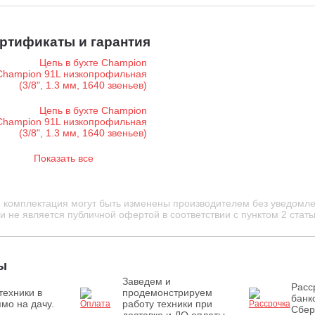
ртификаты и гарантия
Показать все
и комплектация могут быть изменены производителем без уведомле
 не является публичной офертой в соответствии с пунктом 2 стать
ы
Заведем и
Расс
техники в
продемонстрируем
банк
мо на дачу.
работу техники при
Сбер