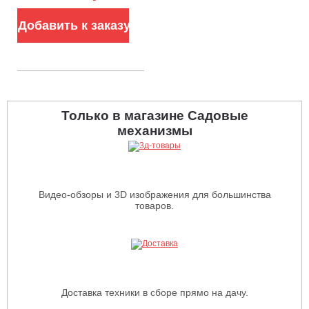
адаптерами,
полуавтомат.
Добавить к заказу
подача лески,
диаметр лески 2,4
- 2,7 мм.)
Только в магазине Садовые
механизмы
Видео-обзоры и 3D изображения для большинства
товаров.
Доставка техники в сборе прямо на дачу.