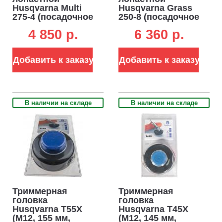
Husqvarna Multi
Husqvarna Grass
275-4 (посадочное
250-8 (посадочное
отверстие 1" (25,4
отверстие 1" (25,4
4 850 p.
6 360 p.
мм), диаметр
мм), диаметр
диска 275 мм.)
диска 250 мм.)
Добавить к заказу
Добавить к заказу
В наличии на складе
В наличии на складе
Триммерная
Триммерная
головка
головка
Husqvarna T55X
Husqvarna T45X
(M12, 155 мм,
(M12, 145 мм,