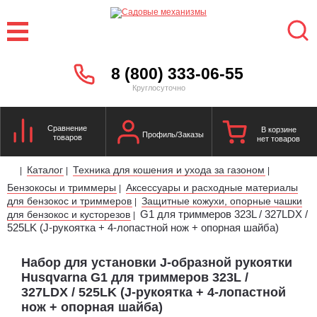
8 (800) 333-06-55
Круглосуточно
Сравнение
В корзине
Профиль/Заказы
товаров
нет товаров
Каталог
Техника для кошения и ухода за газоном
|
|
|
Бензокосы и триммеры
Аксессуары и расходные материалы
|
для бензокос и триммеров
Защитные кожухи, опорные чашки
|
G1 для триммеров 323L / 327LDX /
для бензокос и кусторезов
|
525LK (J-рукоятка + 4-лопастной нож + опорная шайба)
Набор для установки J-образной рукоятки
Husqvarna G1 для триммеров 323L /
327LDX / 525LK (J-рукоятка + 4-лопастной
нож + опорная шайба)