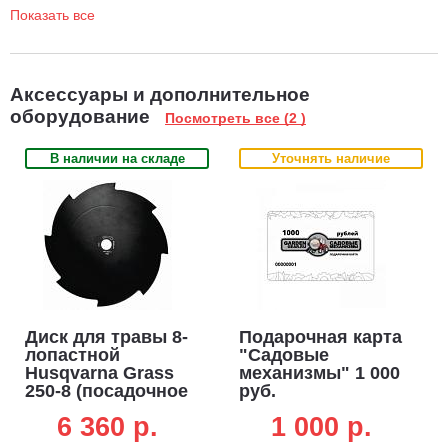
Показать все
Аксессуары и дополнительное
оборудование
Посмотреть все (2 )
В наличии на складе
Уточнять наличие
Диск для травы 8-
Подарочная карта
лопастной
"Садовые
Husqvarna Grass
механизмы" 1 000
250-8 (посадочное
руб.
отверстие 1" (25,4
6 360 p.
1 000 p.
мм), диаметр
диска 250 мм.)