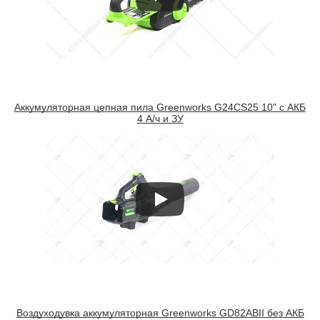
Аккумуляторная цепная пила Greenworks G24CS25 10" c АКБ
4 А/ч и ЗУ
Воздуходувка аккумуляторная Greenworks GD82ABII без АКБ