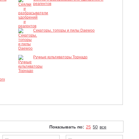
реагентов
Секаторы, топоры и пилы Daewoo
Ручные культиваторы Торнадо
orx
Показывать по:
25
50
все