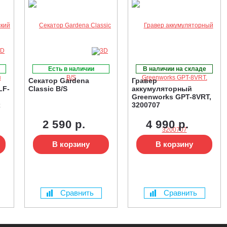
Есть в наличии
В наличии на складе
Секатор Gardena
Гравер
LF-
Classic B/S
аккумуляторный
Greenworks GPT-8VRT,
х
3200707
2 590 р.
4 990 р.
В корзину
В корзину
Сравнить
Сравнить