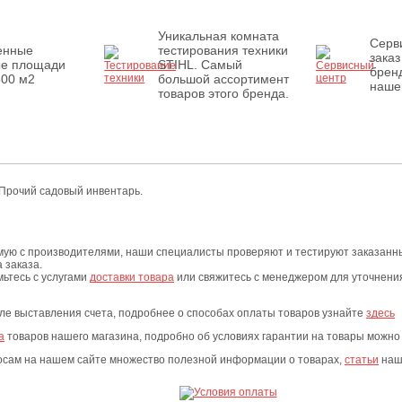
Уникальная комната
Серв
енные
тестирования техники
заказ
ые площади
STIHL. Самый
бренд
500 м2
большой ассортимент
наше
товаров этого бренда.
 Прочий садовый инвентарь.
мую с производителями, наши специалисты проверяют и тестируют заказанны
 заказа.
мьтесь с услугами
доставки товара
или свяжитесь с менеджером для уточнения 
сле выставления счета, подробнее о способах оплаты товаров узнайте
здесь
а
товаров нашего магазина, подробно об условиях гарантии на товары можно
росам на нашем сайте множество полезной информации о товарах,
статьи
наши