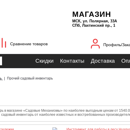
МАГАЗИН
МСК, ул. Полярная, 33А
СПб, Лахтинский пр., 1
Сравнение товаров
Профиль/Зак
Скидки
Контакты
Доставка
Оп
ь
|
Прочий садовый инвентарь
ь в магазине «Садовые Механизмы» по наиболее выгодным ценам от 1540.00 
й садовый инвентарь от наиболее известных и востребованных производител
 тележки
Инструмент для работы в лесу Husqv