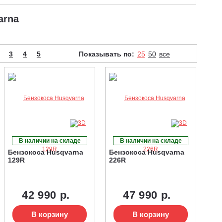
arna
3
4
5
Показывать по:
25
50
все
В наличии на складе
В наличии на складе
Бензокоса Husqvarna
Бензокоса Husqvarna
129R
226R
42 990 р.
47 990 р.
В корзину
В корзину