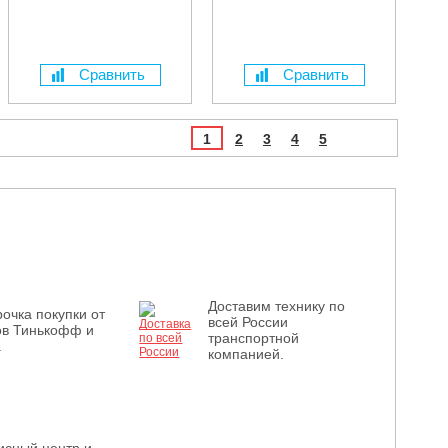
Сравнить
Сравнить
1
2
3
4
5
Доставим технику по
очка покупки от
всей России
ов Тинькофф и
транспортной
.
компанией.