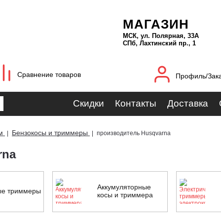
МАГАЗИН
МСК, ул. Полярная, 33А
СПб, Лахтинский пр., 1
Сравнение товаров
Профиль/Зак
Скидки
Контакты
Доставка
м
Бензокосы и триммеры
|
|
производитель Husqvarna
rna
Аккумуляторные
ые триммеры
косы и триммера