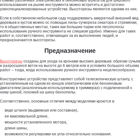
Помимо различных электрических и бензиновых агрегатов для широкого
использования на рынке инструмента можно встретить и достаточно
узкоспециализированные устройства. Высоторезы являются одними из них.
Если в собственном небольшом саду поддерживать аккуратный внешний вид
деревьев и кустов можно ос помощью пилы-сучкореза секатора и стремянки,
то в общественных местах, таких как большие парки или лесополосы
использование ручного инструмента не слишком удобно. Именно для таких
работ и, соответственно, отвечающих за их выполнение людей, и
предназначаются высоторезы.
Предназначение
Высоторезы
созданы для ухода за кронами высоких деревьев: обрезки сучьев
и разросшихся веток на высоте до 6 метров или в условиях большого объема
работ – тогда, когда использование ручного инструмента нецелесообразно.
Конструктивно устройство представляет собой телескопическую штангу, с
установленным на одном из концов электрическим или бензиновым
двигателем (аналогичным используемому в триммерах) с подключенной к
нему шиной, похожей на шину бензопилы.
Соответственно, основные отличия между моделями кроются в:
виде штанги (выдвижная или составная),
ее максимальной длине,
мощности установленного мотора,
длине шины,
возможности регулировки ее угла относительно основания.