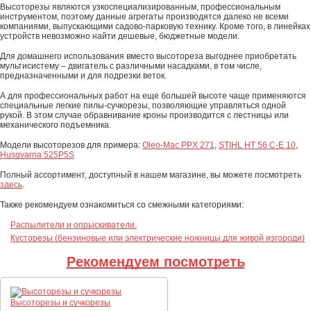
Высоторезы являются узкоспециализированным, профессиональным
инструментом, поэтому данные агрегаты производятся далеко не всеми
компаниями, выпускающими садово-парковую технику. Кроме того, в линейках
устройств невозможно найти дешевые, бюджетные модели.
Для домашнего использования вместо высотореза выгоднее приобретать
мультисистему – двигатель с различными насадками, в том числе,
предназначенными и для подрезки веток.
А для профессиональных работ на еще большей высоте чаще применяются
специальные легкие пилы-сучкорезы, позволяющие управляться одной
рукой. В этом случае обравнивание кроны производится с лестницы или
механического подъемника.
Модели высоторезов для примера:
Oleo-Mac PPX 271
,
STIHL HT 56 C-E 10
,
Husqvarna 525P5S
Полный ассортимент, доступный в нашем магазине, вы можете посмотреть
здесь
.
Также рекомендуем ознакомиться со смежными категориями:
Распылители и опрыскиватели.
Кусторезы (бензиновые или электрические ножницы для живой изгороди)
Рекомендуем посмотреть
Высоторезы и сучкорезы