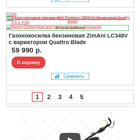
Есть в наличии
Газонокосилка бензиновая ZimAni LC348V
с вариатором Quattro Blade
59 990 р.
В корзину
Сравнить
1
2
3
4
5