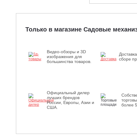
Только в магазине Садовые механ
Видео-обзоры и 3D
Доставка
изображения для
сборе пр
большинства товаров.
Официальный дилер
Собств
лучших брендов
торгов
России, Европы, Азии и
более 
США.