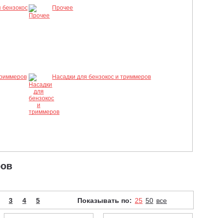
 бензокос
Прочее
триммеров
Насадки для бензокос и триммеров
ров
3
4
5
Показывать по:
25
50
все