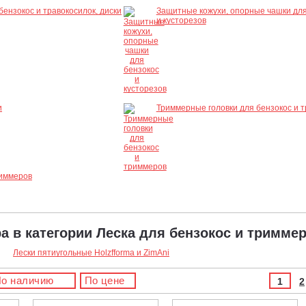
бензокос и травокосилок, диски
Защитные кожухи, опорные чашки для
и кусторезов
и
Триммерные головки для бензокос и 
риммеров
ра в категории Леска для бензокос и тримме
Лески пятиугольные Holzfforma и ZimAni
о наличию
По цене
1
2