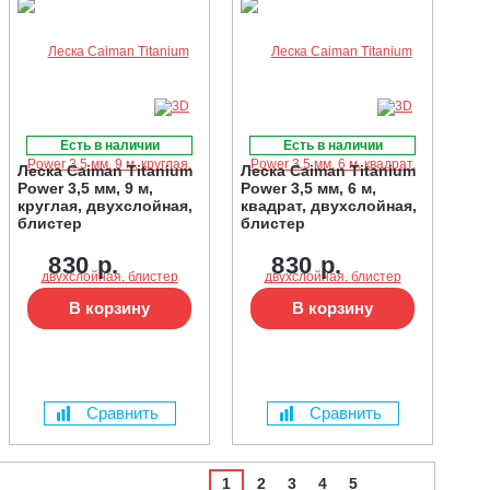
Есть в наличии
Есть в наличии
Леска Caiman Titanium
Леска Caiman Titanium
Power 3,5 мм, 9 м,
Power 3,5 мм, 6 м,
круглая, двухслойная,
квадрат, двухслойная,
блистер
блистер
830 р.
830 р.
В корзину
В корзину
Сравнить
Сравнить
1
2
3
4
5