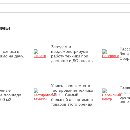
измы
Заведем и
Расср
 техники в
продемонстрируем
банк
ямо на дачу.
работу техники при
Сбер
доставке и ДО оплаты.
Уникальная комната
Серв
енные
тестирования техники
заказ
ые площади
STIHL. Самый
бренд
500 м2
большой ассортимент
наше
товаров этого бренда.