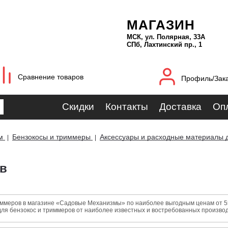
МАГАЗИН
МСК, ул. Полярная, 33А
СПб, Лахтинский пр., 1
Сравнение товаров
Профиль/Зак
Скидки
Контакты
Доставка
Оп
м
Бензокосы и триммеры
Аксессуары и расходные материалы 
|
|
ов
иммеров в магазине «Садовые Механизмы» по наиболее выгодным ценам от 55.
для бензокос и триммеров от наиболее известных и востребованных произво