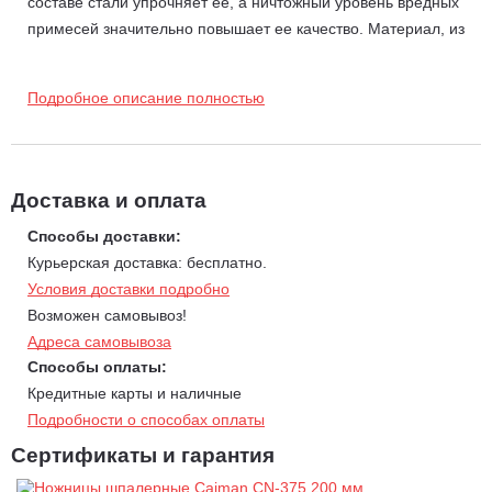
составе стали упрочняет ее, а ничтожный уровень вредных
примесей значительно повышает ее качество. Материал, из
которого изготовлен секатор, соответствует самым жестким
требованиям японского промышленного стандарта JISC.
Подробное описание полностью
Используемые технологии.
Термическая закалка для твердости и прочности.
Импульсная высокочастотная закалка для твердости и
Доставка и оплата
эластичности, отсутствия трещин и деформаций, повышения
коррозионной устойчивости, увеличения срока службы лезвий
Способы доставки:
до 3 раз.
Курьерская доставка: бесплатно.
Хромирование для стойкости к коррозии и защиты от соков
Условия доставки подробно
растений.
Возможен самовывоз!
Химическое никелирование для дополнительной
Адреса самовывоза
коррозионной защиты, твердости и износостойкости.
Способы оплаты:
Фторуглеродное покрытие с термическим отверждением для
Кредитные карты и наличные
чистоты поверхности скольжения, повышения стойкости к
Подробности о способах оплаты
агрессивным воздействиям окружающей среды и соков
Сертификаты и гарантия
растений.