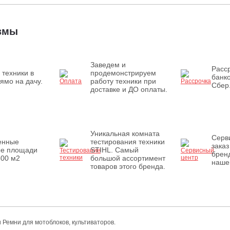
измы
Заведем и
Расср
 техники в
продемонстрируем
банк
ямо на дачу.
работу техники при
Сбер
доставке и ДО оплаты.
Уникальная комната
Серв
енные
тестирования техники
заказ
ые площади
STIHL. Самый
бренд
500 м2
большой ассортимент
наше
товаров этого бренда.
 Ремни для мотоблоков, культиваторов.