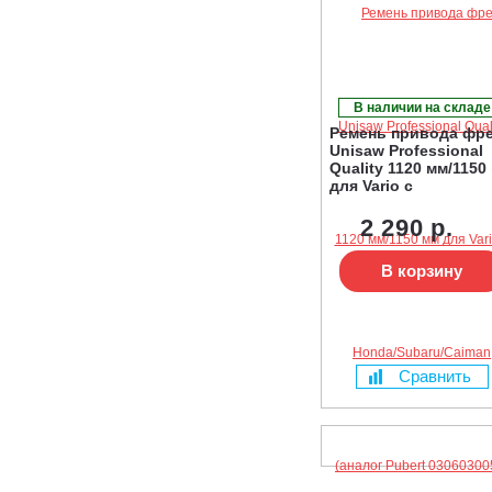
В наличии на складе
Ремень привода фр
Unisaw Professional
Quality 1120 мм/1150
для Vario с
Honda/Subaru/Caima
(аналог Pubert
2 290 р.
0306030057, Contitec
VA440)
В корзину
Сравнить