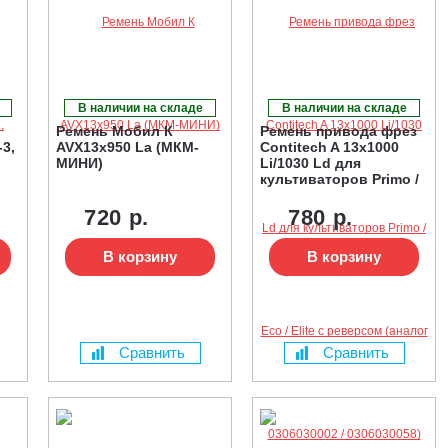
В наличии на складе
В наличии на складе
Ремень Мобил К
Ремень привода фрез
3,
AVX13х950 La (МКМ-
Contitech A 13x1000
МИНИ)
Li/1030 Ld для
культиваторов Primo /
Eco / Elite с реверсом
(аналог 0306030002 /
720 р.
780 р.
0306030058)
В корзину
В корзину
Сравнить
Сравнить