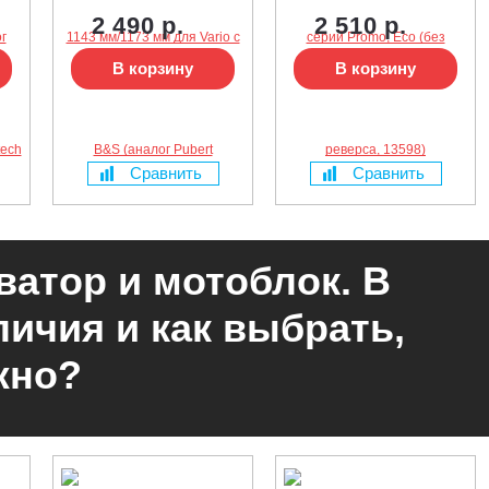
Pubert 0306030060,
реверса, 13598)
Contitech VA450)
2 490 р.
2 510 р.
В корзину
В корзину
Сравнить
Сравнить
ватор и мотоблок. В
личия и как выбрать,
жно?