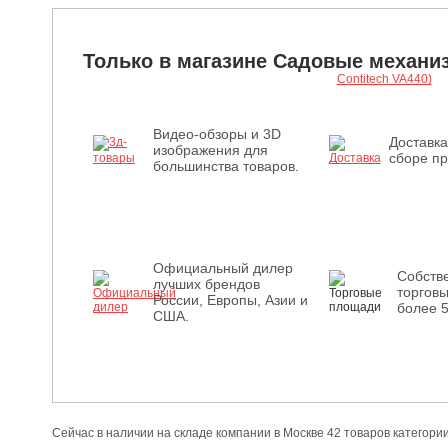
Только в магазине Садовые механ
Видео-обзоры и 3D
Доставка
изображения для
сборе пр
большинства товаров.
Официальный дилер
Собств
лучших брендов
торгов
России, Европы, Азии и
более 
США.
Сейчас в наличии на складе компании в Москве 42 товаров категории