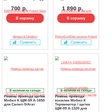
& Stratton)
(аналог Pubert 13567A,
0306030002, Contitech
700 р.
1 890 р.
VA395)
В корзину
В корзину
Сравнить
Сравнить
В наличии на складе
В наличии на складе
Ремень привода щетки
Ремень привода
Мобил К ЩМ-09 А-1650
косилки Мобил К
для Салют-5/Агат
Терминатор / щетки
ЩМ-09 А-1320 для