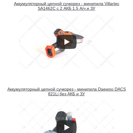
Аккумуляторный цепной сучкорез - минипила Villartec
SA1462С с 2 АКБ 1.5 А/ч и ЗУ
Аккумуляторный цепной сучкорез - минипила Daewoo DACS
821Li без АКБ и ЗУ